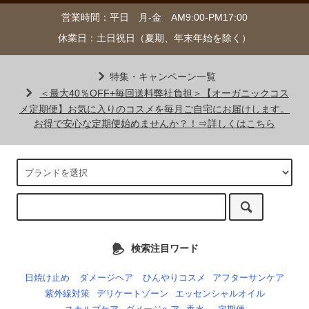
営業時間：平日 月-金 AM9:00-PM17:00
休業日：土日祝日（夏期、年末年始を除く）
特集・キャンペーン一覧
＜最大40％OFF+毎回送料弊社負担＞【オーガニックコス
メ定期便】お気に入りのコスメを毎月ご自宅にお届けします。
お得で安心な定期便始めませんか？！⇒詳しくはこちら
検索注目ワード
日焼け止め
ダメージヘア
ひんやりコスメ
アフターサンケア
紫外線対策
デリケートゾーン
エッセンシャルオイル