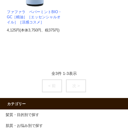
ファファラ ペパーミントBIO・
GC［精油］［エッセンシャルオ
イル］［涼感コスメ］
4,125円(本体3,750円、税375円)
全
3
件
1
-
3
表示
< 前
次 >
カテゴリー
髪質・目的別で探す
肌質・お悩み別で探す