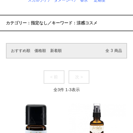
スカルプケア
ダメージヘア
香水
定期便
カテゴリー：指定なし／キーワード：涼感コスメ
おすすめ順
価格順
新着順
全
3
商品
< 前
次 >
全
3
件
1
-
3
表示