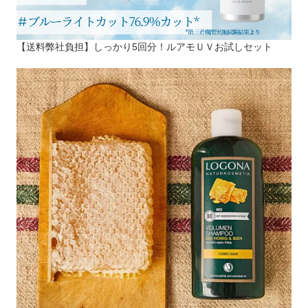
【送料弊社負担】しっかり5回分！ルアモＵＶお試しセット