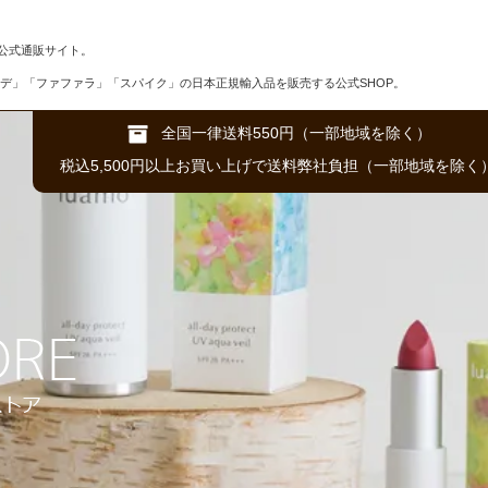
公式通販サイト。
デ」「ファファラ」「スパイク」の日本正規輸入品を販売する公式SHOP。
全国一律送料550円（一部地域を除く）
税込5,500円以上お買い上げで送料弊社負担（一部地域を除く