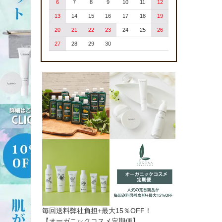
6
7
8
9
10
11
12
13
14
15
16
17
18
19
20
21
22
23
24
25
26
27
28
29
30
毎回送料弊社負担+最大15％OFF！
【オーガニックコスメ定期便】