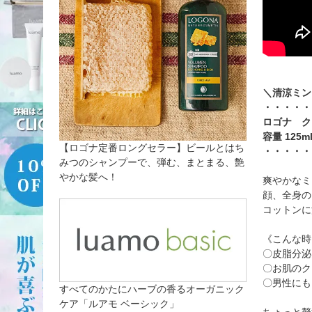
＼清涼ミン
・・・・・
ロゴナ ク
容量 125m
【ロゴナ定番ロングセラー】ビールとはち
・・・・・
みつのシャンプーで、弾む、まとまる、艶
やかな髪へ！
爽やかなミ
顔、全身の
コットンに
《こんな時
〇皮脂分泌
〇お肌のク
〇男性にも
すべてのかたにハーブの香るオーガニック
ケア「ルアモ ベーシック」