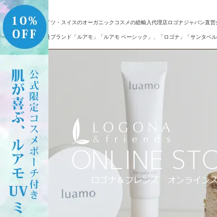
ドイツ・スイスのオーガニックコスメの総輸入代理店ロゴナジャパン直営
自社ブランド「ルアモ」「ルアモ ベーシック」、「ロゴナ」「サンタベル