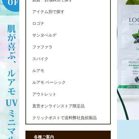
肌質・お悩み別で探す
アイテム別で探す
ロゴナ
サンタベルデ
ファファラ
スパイク
ルアモ
ルアモ ベーシック
アウトレット
直営オンラインストア限定品
クリックポストで送料弊社負担製品
各種ご案内