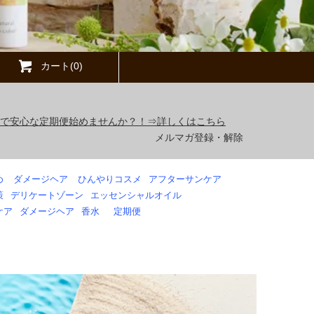
カート(0)
得で安心な定期便始めませんか？！⇒詳しくはこちら
メルマガ登録・解除
め
ダメージヘア
ひんやりコスメ
アフターサンケア
策
デリケートゾーン
エッセンシャルオイル
ケア
ダメージヘア
香水
定期便