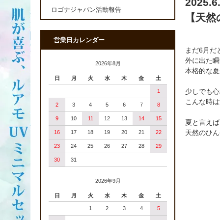
2025.6
ロゴナジャパン活動報告
【天然
営業日カレンダー
まだ6月だ
外に出た瞬
2026年8月
本格的な夏
日
月
火
水
木
金
土
少しでも心
1
こんな時は
2
3
4
5
6
7
8
9
10
11
12
13
14
15
夏と言えば
天然のひん
16
17
18
19
20
21
22
23
24
25
26
27
28
29
30
31
2026年9月
日
月
火
水
木
金
土
1
2
3
4
5