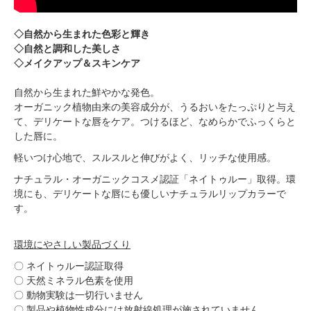
◇自然から生まれた色彩と輝き
◇自然と調和した美しさ
◇メイクアップ＆スキンケア
自然から生まれた鮮やかな発色。
オーガニック植物由来の美容成分が、うるおいをたっぷりと与え
て、デリケートな唇をケア。つけるほど、なめらかでふっくらと
した唇に。
軽いつけ心地で、スルスルと伸びがよく、リッチな使用感。
ナチュラル・オーガニックコスメ認証「ネイトゥルー」取得。環
境にも、デリケートな唇にも優しいナチュラルリップカラーで
す。
環境にやさしい製品づくり
〇 ネイトゥルー認証取得
〇 天然ミネラル色素を使用
〇 動物実験は一切行いません
〇 製品や植物性成分には放射線処理が施されていません