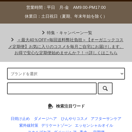
営業時間：平日 月-金 AM9:00-PM17:00
休業日：土日祝日（夏期、年末年始を除く）
特集・キャンペーン一覧
＜最大40％OFF+毎回送料弊社負担＞【オーガニックコス
メ定期便】お気に入りのコスメを毎月ご自宅にお届けします。
お得で安心な定期便始めませんか？！⇒詳しくはこちら
検索注目ワード
日焼け止め
ダメージヘア
ひんやりコスメ
アフターサンケア
紫外線対策
デリケートゾーン
エッセンシャルオイル