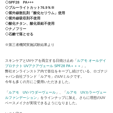
◇SPF28 PA+++
◇ブルーライトカット76.9％※
◇紫外線散乱剤「酸化セリウム」使用
◇紫外線吸収剤不使用
◇酸化チタン、酸化亜鉛不使用
◇ナノフリー
◇石鹸で落とせる
※第三者機関実施試験結果より
スキンケアとUVケアを両立する日焼け止め「
ルアモ オールデイ
プロテクト UVアクアヴェール SPF28 PA＋＋＋
」。
弊社オンラインストア内で首位をキープし続けている、ロゴナジ
ャパン自社ブランド「ルアモ」のUVミルクです。
今年も多くの方にご愛用いただきました。
「
ルアモ UVパウダーヴェール
」、「
ルアモ
UVカラーヴェー
ルファンデーション
」をラインナップに加え、さらに理想のUV
ベースメイクが実現できるようになりました。