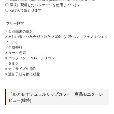
〇 環境に配慮したパッケージを使用しています
〇 石けんで落とせます
フリー処方
× 石油由来の成分
× 石油由来・化学合成された防腐剤（パラベン、フェノキシエタ
ノール）
× 合成香料
× タール色素
× パラフィン、PEG、シリコン
× タルク
× ナノサイズの原料
× 遺伝子組み換え植物
「ルアモ ナチュラルリップカラー」商品モニターレ
ビュー(抜粋)