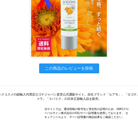
この商品のレビューを投稿
ックコスメの総輸入代理店ロゴナジャパン直営公式通販サイト。自社ブランド「ルアモ」、「ロゴナ
ァラ」「スパイク」の日本正規輸入品を販売。
当サイトでは、通信情報の暗号化と実在性の証明のため、GMOグロ
ーバルサイン株式会社のSSLサーバ証明書を使用しております。 セ
キュアシールより、サーバ証明書の検証結果をご確認ください。