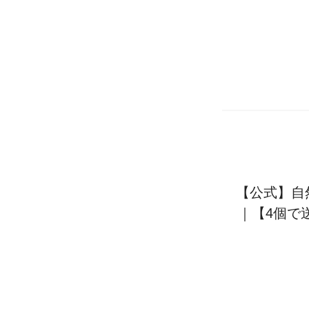
【公式】自
｜【4個で