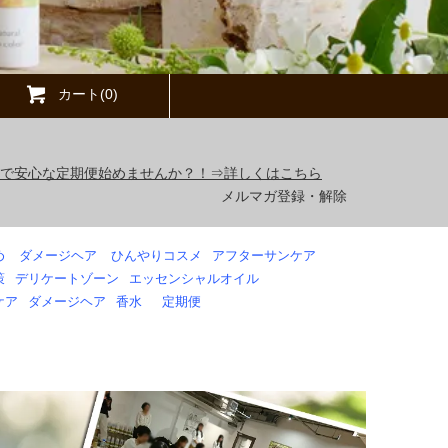
カート(0)
得で安心な定期便始めませんか？！⇒詳しくはこちら
メルマガ登録・解除
め
ダメージヘア
ひんやりコスメ
アフターサンケア
策
デリケートゾーン
エッセンシャルオイル
ケア
ダメージヘア
香水
定期便