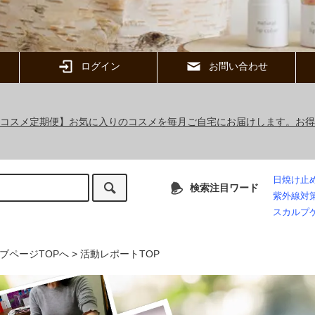
ログイン
お問い合わせ
ックコスメ定期便】お気に入りのコスメを毎月ご自宅にお届けします。お
日焼け止
検索注目ワード
紫外線対
スカルプ
ブページTOPへ
>
活動レポートTOP