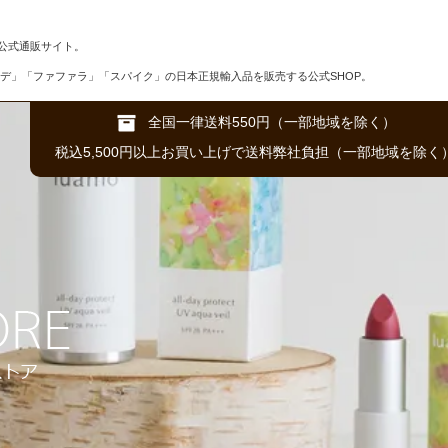
公式通販サイト。
デ」「ファファラ」「スパイク」の日本正規輸入品を販売する公式SHOP。
全国一律送料550円（一部地域を除く）
税込5,500円以上お買い上げで送料弊社負担（一部地域を除く