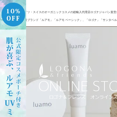
ドイツ・スイスのオーガニックコスメの総輸入代理店ロゴナジャパン直営
自社ブランド「ルアモ」「ルアモ ベーシック」、「ロゴナ」「サンタベル