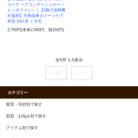
リペア ヘアコンディショナー＜
ヒッポファン＞｜【2個で送料弊
社負担】天然由来ダメージケア
枝毛 切れ毛 くせ毛
2,750円(本体2,500円、税250円)
全
5
件
1
-
5
表示
< 前
次 >
カテゴリー
髪質・目的別で探す
肌質・お悩み別で探す
アイテム別で探す