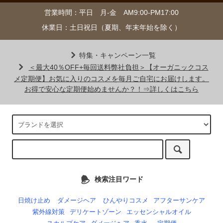
営業時間：平日 月-金 AM9:00-PM17:00
休業日：土日祝日（夏期、年末年始を除く）
特集・キャンペーン一覧
＜最大40％OFF+毎回送料弊社負担＞【オーガニックコス
メ定期便】お気に入りのコスメを毎月ご自宅にお届けします。
お得で安心な定期便始めませんか？！⇒詳しくはこちら
検索注目ワード
日焼け止め
ダメージヘア
ひんやりコスメ
アフターサンケア
紫外線対策
デリケートゾーン
エッセンシャルオイル