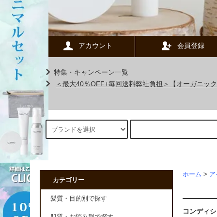
アカウント
会員登録
特集・キャンペーン一覧
＜最大40％OFF+毎回送料弊社負担＞【オーガニ
ホーム
>
ア
カテゴリー
髪質・目的別で探す
コンディシ