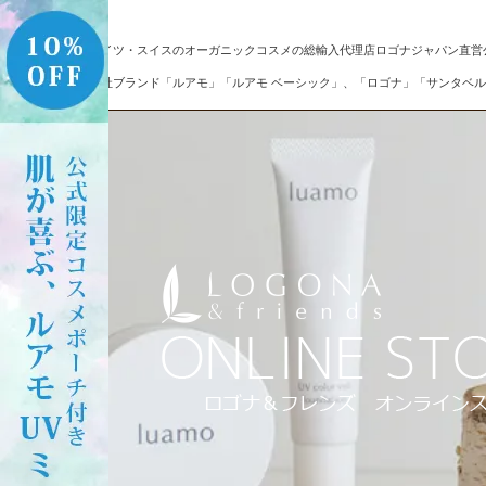
ドイツ・スイスのオーガニックコスメの総輸入代理店ロゴナジャパン直営
自社ブランド「ルアモ」「ルアモ ベーシック」、「ロゴナ」「サンタベル