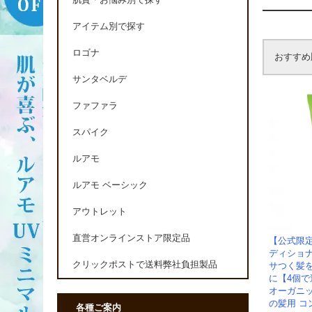
肌質・お悩み別で探す
アイテム別で探す
ロゴナ
おすすめ
サンタベルデ
ファファラ
スパイク
ルアモ
ルアモ ベーシック
アウトレット
直営オンラインストア限定品
【公式限
ディショ
クリックポストで送料弊社負担製品
サつく髪
に【4個
オーガニッ
の髪用 コ
各種ご案内