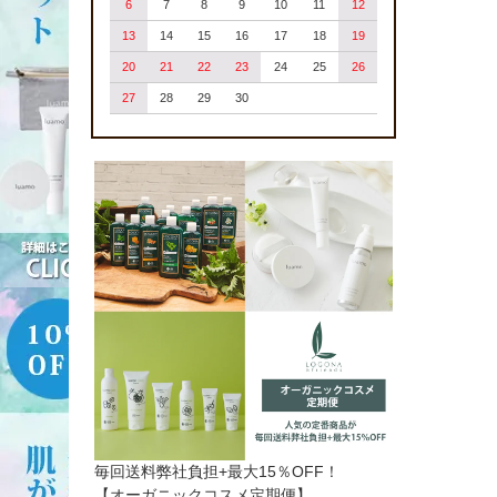
6
7
8
9
10
11
12
13
14
15
16
17
18
19
20
21
22
23
24
25
26
27
28
29
30
毎回送料弊社負担+最大15％OFF！
【オーガニックコスメ定期便】