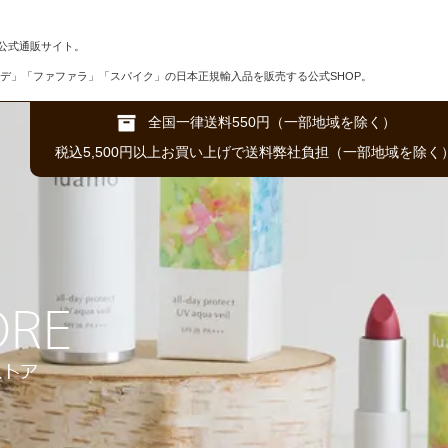
公式通販サイト。
デ」「ファファラ」「スパイク」の日本正規輸入品を販売する公式SHOP。
全国一律送料550円（一部地域を除く）
税込5,500円以上お買い上げで送料弊社負担（一部地域を除く