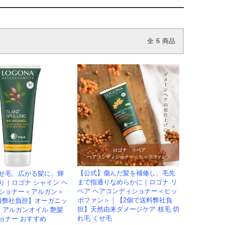
全
6
商品
【公式】傷んだ髪を補修し、毛先
せ毛、広がる髪に。輝
まで指通りなめらかに｜ロゴナ リ
り｜ロゴナ シャイン ヘ
ペア ヘアコンディショナー＜ヒッ
ショナー＜アルガン＞
ポファン＞｜【2個で送料弊社負
料弊社負担】オーガニッ
担】天然由来ダメージケア 枝毛 切
来 アルガンオイル 艶髪
れ毛 くせ毛
ョナー おすすめ