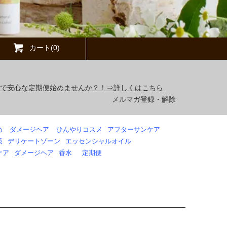
カート(0)
得で安心な定期便始めませんか？！⇒詳しくはこちら
メルマガ登録・解除
め
ダメージヘア
ひんやりコスメ
アフターサンケア
策
デリケートゾーン
エッセンシャルオイル
ケア
ダメージヘア
香水
定期便