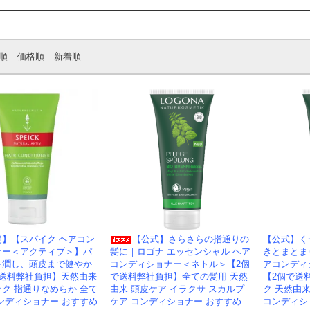
順
価格順
新着順
定】【スパイク ヘアコン
【公式】さらさらの指通りの
【公式】く
ナー＜アクティブ＞】パ
髪に｜ロゴナ エッセンシャル ヘア
きとまとま
を潤し、頭皮まで健やか
コンディショナー＜ネトル＞【2個
アコンディ
で送料弊社負担】天然由来
で送料弊社負担】全ての髪用 天然
【2個で送
ク 指通りなめらか 全て
由来 頭皮ケア イラクサ スカルプ
ク 天然由
ンディショナー おすすめ
ケア コンディショナー おすすめ
コンディシ