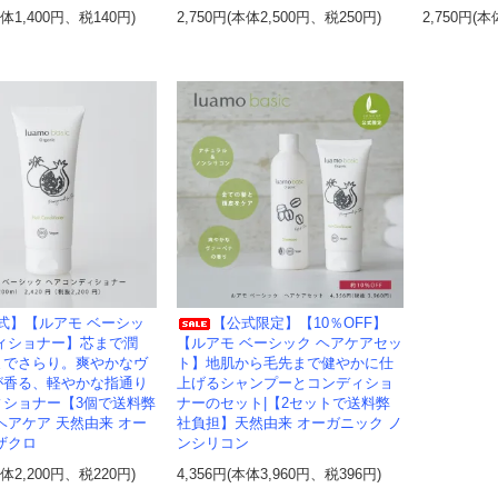
本体1,400円、税140円)
2,750円(本体2,500円、税250円)
2,750円(本
式】【ルアモ ベーシッ
【公式限定】【10％OFF】
ィショナー】芯まで潤
【ルアモ ベーシック ヘアケアセッ
までさらり。爽やかなヴ
ト】地肌から毛先まで健やかに仕
が香る、軽やかな指通り
上げるシャンプーとコンディショ
ィショナー【3個で送料弊
ナーのセット|【2セットで送料弊
ヘアケア 天然由来 オー
社負担】天然由来 オーガニック ノ
ザクロ
ンシリコン
本体2,200円、税220円)
4,356円(本体3,960円、税396円)