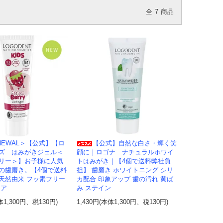
全
7
商品
NEWAL＞【公式】【ロ
【公式】自然な白さ・輝く笑
ズ はみがきジェル＜
顔に｜ロゴナ ナチュラルホワイ
リー＞】お子様に人気
トはみがき｜【4個で送料弊社負
の歯磨き。【4個で送料
担】 歯磨き ホワイトニング シリ
天然由来 フッ素フリー
カ配合 印象アップ 歯の汚れ 黄ば
ケア
み ステイン
体1,300円、税130円)
1,430円(本体1,300円、税130円)