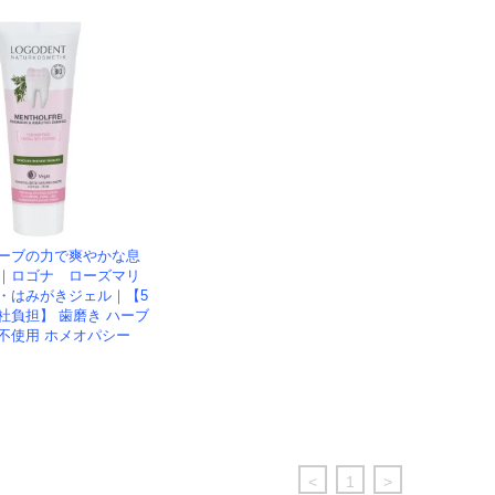
ーブの力で爽やかな息
｜ロゴナ ローズマリ
・はみがきジェル｜【5
社負担】 歯磨き ハーブ
不使用 ホメオパシー
<
1
>