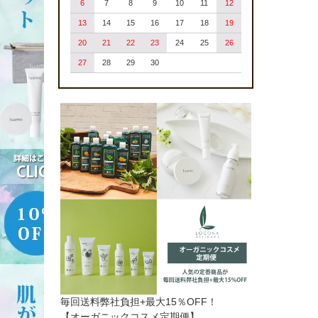
6
7
8
9
10
11
12
13
14
15
16
17
18
19
20
21
22
23
24
25
26
27
28
29
30
毎回送料弊社負担+最大15％OFF！
【オーガニックコスメ定期便】