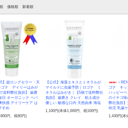
順
価格順
新着順
式】超ロングセラー・天
【公式】海藻エキスとミネラルが
＜RE
ロゴナ デイリーはみが
マイルドに虫歯予防｜ロゴナ ミ
ゴナ キッ
で送料弊社負担】 歯磨
ネラルはみがき｜【5個で送料弊社
ハッピーベ
毎日 オーガニック ペパ
負担】 歯磨き クレイ 粘土成分
のイチゴ味
爽快感 デイリーケア は
優しい 敏感な口内 天然由来 海塩
弊社負担】
すすめ
幼児 乳歯
1,100円(本体1,000円、税100円)
体800円、税80円)
1,430円(本