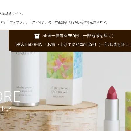
公式通販サイト。
デ」「ファファラ」「スパイク」の日本正規輸入品を販売する公式SHOP。
全国一律送料550円（一部地域を除く）
税込5,500円以上お買い上げで送料弊社負担（一部地域を除く