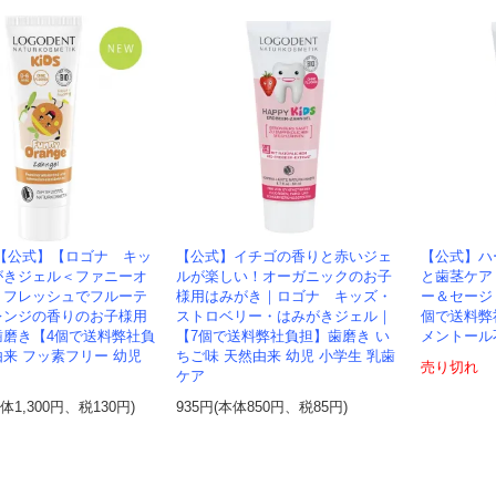
＞【公式】【ロゴナ キッ
【公式】イチゴの香りと赤いジェ
【公式】ハ
がきジェル＜ファニーオ
ルが楽しい！オーガニックのお子
と歯茎ケア
】フレッシュでフルーテ
様用はみがき｜ロゴナ キッズ・
ー＆セージ
レンジの香りのお子様用
ストロベリー・はみがきジェル｜
個で送料弊
歯磨き【4個で送料弊社負
【7個で送料弊社負担】歯磨き い
メントール
来 フッ素フリー 幼児
ちご味 天然由来 幼児 小学生 乳歯
売り切れ
ア
ケア
本体1,300円、税130円)
935円(本体850円、税85円)