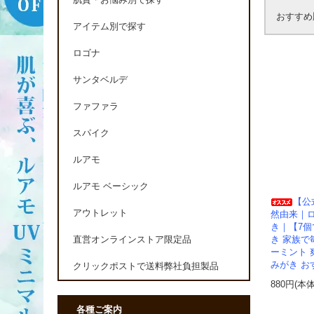
肌質・お悩み別で探す
おすすめ
アイテム別で探す
ロゴナ
サンタベルデ
ファファラ
スパイク
ルアモ
ルアモ ベーシック
【公
アウトレット
然由来｜
き｜【7個
き 家族で
直営オンラインストア限定品
ーミント 
みがき お
クリックポストで送料弊社負担製品
880円(本
各種ご案内