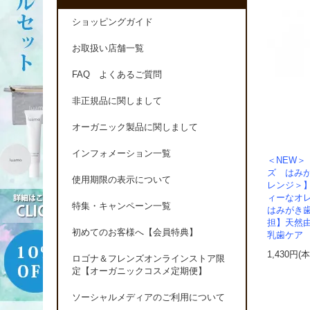
ショッピングガイド
お取扱い店舗一覧
FAQ よくあるご質問
非正規品に関しまして
オーガニック製品に関しまして
インフォメーション一覧
＜NEW
ズ はみ
使用期限の表示について
レンジ＞
ィーなオ
特集・キャンペーン一覧
はみがき
担】天然由
初めてのお客様へ【会員特典】
乳歯ケ
1,430円(
ロゴナ＆フレンズオンラインストア限
定【オーガニックコスメ定期便】
ソーシャルメディアのご利用について