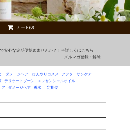
カート(0)
得で安心な定期便始めませんか？！⇒詳しくはこちら
メルマガ登録・解除
め
ダメージヘア
ひんやりコスメ
アフターサンケア
策
デリケートゾーン
エッセンシャルオイル
ケア
ダメージヘア
香水
定期便