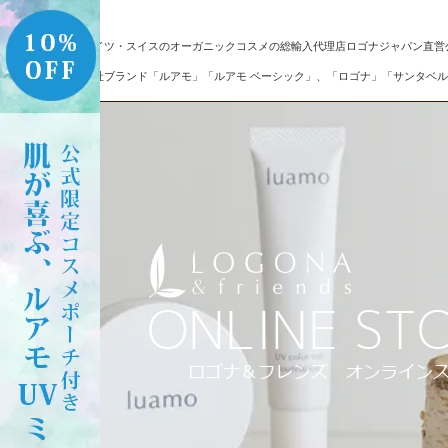
ドイツ・スイスのオーガニックコスメの総輸入代理店ロゴナジャパン直営
自社ブランド「ルアモ」「ルアモ ベーシック」、「ロゴナ」「サンタベル