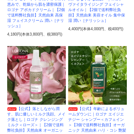
恵みで、乾燥から肌を濃密保護｜
ヴァイタライジング フェイシャ
ロゴナ アボカドクリーム｜【2個
ルオイル｜【2個で送料弊社負
で送料弊社負担】天然由来 高保
担】天然由来 美容オイル 集中保
湿 フェイスクリーム 潤い［ナリ
湿 潤い［ナリッシュ］
ッシュ］
4,400円(本体4,000円、税400円)
4,180円(本体3,800円、税380円)
【公式】落としながら潤
【公式】年齢によるボリュ
す、肌に優しいミルク洗顔。メイ
ームダウンに｜ロゴナ エイジエ
ク落とし｜ロゴナ クレンジング
ナジー シャンプー＜カフェイン
ミルク＜ローズ＞｜【2個で送料
＞【3個で送料弊社負担】オーガ
弊社負担】天然由来 オーガニッ
ニック 天然由来 ハリ・コシ 艶髪