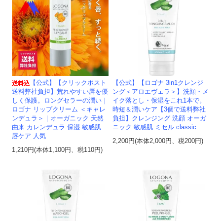
【公式】【クリックポスト
【公式】【ロゴナ 3in1クレンジ
送料弊社負担】荒れやすい唇を優
ング＜アロエヴェラ＞】洗顔・メ
しく保護。ロングセラーの潤い｜
イク落とし・保湿をこれ1本で。
ロゴナ リップクリーム ＜キャレ
時短＆潤いケア【3個で送料弊社
ンデュラ＞｜オーガニック 天然
負担】クレンジング 洗顔 オーガ
由来 カレンデュラ 保湿 敏感肌
ニック 敏感肌 ミセル classic
唇ケア 人気
2,200円(本体2,000円、税200円)
1,210円(本体1,100円、税110円)