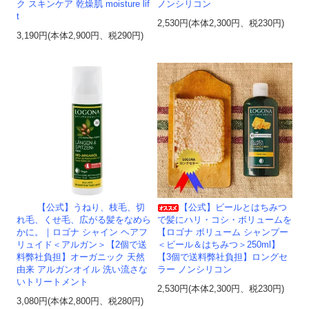
ク スキンケア 乾燥肌 moisture lif
ノンシリコン
t
2,530円(本体2,300円、税230円)
3,190円(本体2,900円、税290円)
【公式】うねり、枝毛、切
【公式】ビールとはちみつ
れ毛、くせ毛、広がる髪をなめら
で髪にハリ・コシ・ボリュームを
かに。｜ロゴナ シャイン ヘアフ
【ロゴナ ボリューム シャンプー
リュイド＜アルガン＞【2個で送
＜ビール＆はちみつ＞250ml】
料弊社負担】オーガニック 天然
【3個で送料弊社負担】ロングセ
由来 アルガンオイル 洗い流さな
ラー ノンシリコン
いトリートメント
2,530円(本体2,300円、税230円)
3,080円(本体2,800円、税280円)