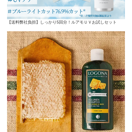
【送料弊社負担】しっかり5回分！ルアモＵＶお試しセット