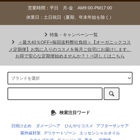
営業時間：平日 月-金 AM9:00-PM17:00
休業日：土日祝日（夏期、年末年始を除く）
特集・キャンペーン一覧
＜最大40％OFF+毎回送料弊社負担＞【オーガニックコス
メ定期便】お気に入りのコスメを毎月ご自宅にお届けします。
お得で安心な定期便始めませんか？！⇒詳しくはこちら
検索注目ワード
日焼け止め
ダメージヘア
ひんやりコスメ
アフターサンケア
紫外線対策
デリケートゾーン
エッセンシャルオイル