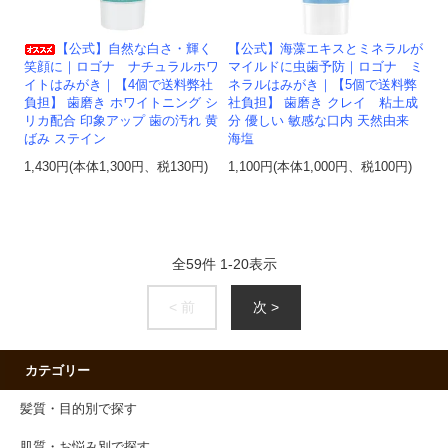
【公式】自然な白さ・輝く
【公式】海藻エキスとミネラルが
笑顔に｜ロゴナ ナチュラルホワ
マイルドに虫歯予防｜ロゴナ ミ
イトはみがき｜【4個で送料弊社
ネラルはみがき｜【5個で送料弊
負担】 歯磨き ホワイトニング シ
社負担】 歯磨き クレイ 粘土成
リカ配合 印象アップ 歯の汚れ 黄
分 優しい 敏感な口内 天然由来
ばみ ステイン
海塩
1,430円(本体1,300円、税130円)
1,100円(本体1,000円、税100円)
全
59
件
1
-
20
表示
< 前
次 >
カテゴリー
髪質・目的別で探す
肌質・お悩み別で探す