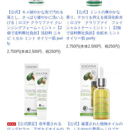
【公式】キメ細やかな泡で汚れを
【公式】ミントの爽やかな
落とし、さっぱり健やかに洗い上
香り。テカリを抑える保湿化粧水
げる｜ロゴナ クラリファイ クレ
｜ロゴナ クラリファイ フェイ
ンジングフォーム＜ミント＞【2
シャルトナー＜ミント＞｜【2個
個で送料弊社負担】洗顔料 ニキ
で送料弊社負担】化粧水 ミント
ビ ミセル ミント オイリー肌 puri
オイリー肌 purify
fy
2,750円(本体2,500円、税250円)
2,750円(本体2,500円、税250円)
【公式限定】長年愛される
【公式】厳選された植物オイルの
ロングセラー。アボカドオイルの
力。しなやかな艶肌へ｜ロゴナ