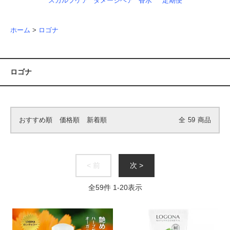
スカルプケア
ダメージヘア
香水
定期便
ホーム
>
ロゴナ
ロゴナ
おすすめ順
価格順
新着順
全
59
商品
< 前
次 >
全
59
件
1
-
20
表示