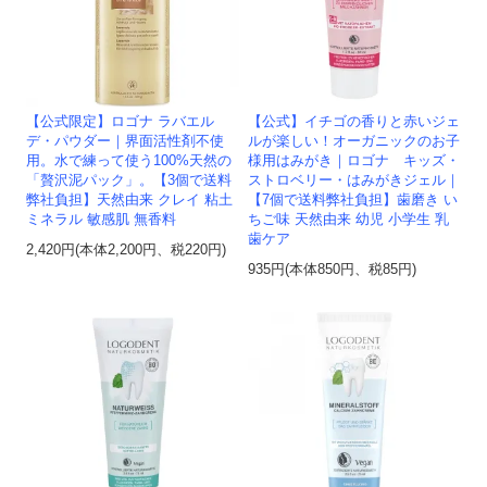
【公式限定】ロゴナ ラバエル
【公式】イチゴの香りと赤いジェ
デ・パウダー｜界面活性剤不使
ルが楽しい！オーガニックのお子
用。水で練って使う100%天然の
様用はみがき｜ロゴナ キッズ・
「贅沢泥パック」。【3個で送料
ストロベリー・はみがきジェル｜
弊社負担】天然由来 クレイ 粘土
【7個で送料弊社負担】歯磨き い
ミネラル 敏感肌 無香料
ちご味 天然由来 幼児 小学生 乳
歯ケア
2,420円(本体2,200円、税220円)
935円(本体850円、税85円)