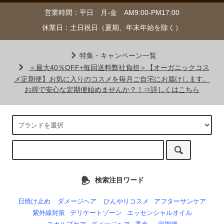
営業時間：平日 月-金 AM9:00-PM17:00
休業日：土日祝日（夏期、年末年始を除く）
特集・キャンペーン一覧
＜最大40％OFF+毎回送料弊社負担＞【オーガニックコス
メ定期便】お気に入りのコスメを毎月ご自宅にお届けします。
お得で安心な定期便始めませんか？！⇒詳しくはこちら
検索注目ワード
日焼け止め
ダメージヘア
ひんやりコスメ
アフターサンケア
紫外線対策
デリケートゾーン
エッセンシャルオイル