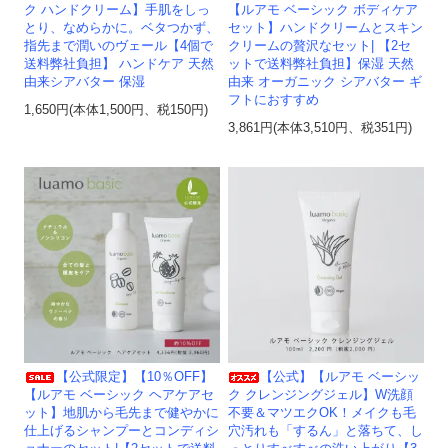
ク ハンドクリーム】手肌をしっ
【ルアモ ベーシック ボディケア
とり、なめらかに。ベタつかず、
セット】ハンドクリームとスキン
指先まで潤いのヴェール【4個で
クリームの贅沢なセット| 【2セ
送料弊社負担】 ハンドケア 天然
ットで送料弊社負担】保湿 天然
由来シアバター 保湿
由来 オーガニック シアバター ギ
フトにおすすめ
1,650円(本体1,500円、税150円)
3,861円(本体3,510円、税351円)
【公式限定】【10％OFF】
【公式】【ルアモ ベーシッ
【ルアモ ベーシック ヘアケアセ
ク クレンジングジェル】W洗顔
ット】地肌から毛先まで健やかに
不要＆マツエクOK！メイクも毛
仕上げるシャンプーとコンディシ
穴汚れも「するん」と落ちて、し