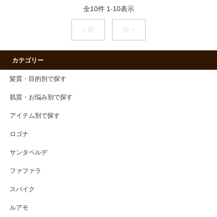
全
10
件
1
-
10
表示
< 前
次 >
カテゴリー
髪質・目的別で探す
肌質・お悩み別で探す
アイテム別で探す
ロゴナ
サンタベルデ
ファファラ
スパイク
ルアモ