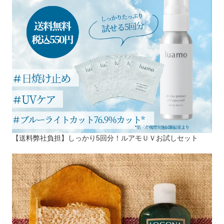
【送料弊社負担】しっかり5回分！ルアモＵＶお試しセット