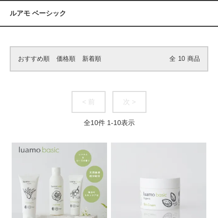
ルアモ ベーシック
おすすめ順
価格順
新着順
全
10
商品
< 前
次 >
全
10
件
1
-
10
表示