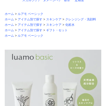
スカルプケア
ダメージヘア
香水
定期便
ホーム
>
ルアモ ベーシック
ホーム
>
アイテム別で探す
>
スキンケア
>
クレンジング・洗顔料
ホーム
>
アイテム別で探す
>
スキンケア
>
化粧水
ホーム
>
アイテム別で探す
>
ギフト・セット
ホーム
>
ルアモ ベーシック