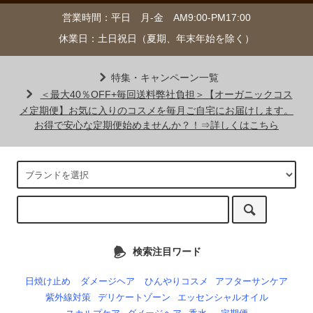
営業時間：平日 月-金 AM9:00-PM17:00
休業日：土日祝日（夏期、年末年始を除く）
特集・キャンペーン一覧
＜最大40％OFF+毎回送料弊社負担＞【オーガニックコス
メ定期便】お気に入りのコスメを毎月ご自宅にお届けします。
お得で安心な定期便始めませんか？！⇒詳しくはこちら
検索注目ワード
日焼け止め
ダメージヘア
ひんやりコスメ
アフターサンケア
紫外線対策
デリケートゾーン
エッセンシャルオイル