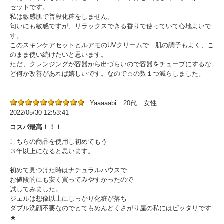
セットです。
私は敏感肌で普段化粧をしません。
匂いにも敏感ですが、リラックスできる香りで使っていて心地よいで
す。
このスキンケアセットとルアモのUVクリームで 肌の調子もよく、こ
のまま使い続けたいと思います。
ただ、クレンジングが容器から出づらいので容器をチューブにするな
ど何か改善があれば嬉しいです。なので☆の数１つ減らしました。
Yaaaaabi
20代
女性
2022/05/30 12:53:41
コスパ最高！！！
こちらの商品を使用し初めてもう
３年以上になると思います。
初めて見つけた時はナチュラルハウスで
お値段的にも安く買ってみやすかったので
試してみました。
ジェルは想像以上にしっかり化粧が落ち
ダブル洗顔不要なのでとてもめんどくさがり屋の私にはピッタリです
★