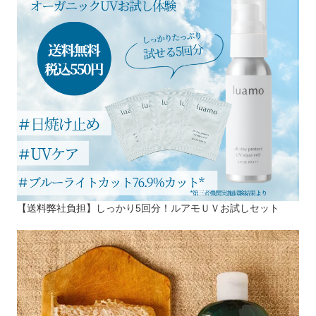
【送料弊社負担】しっかり5回分！ルアモＵＶお試しセット