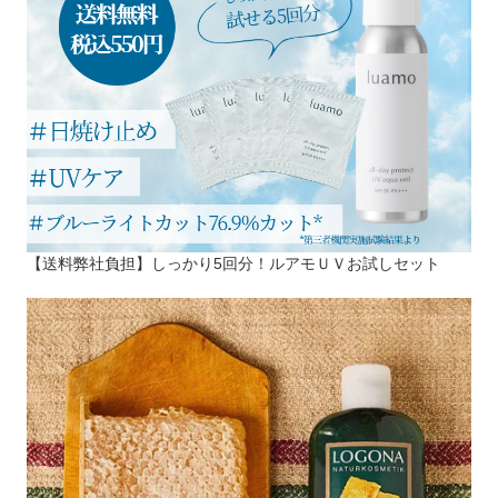
【送料弊社負担】しっかり5回分！ルアモＵＶお試しセット