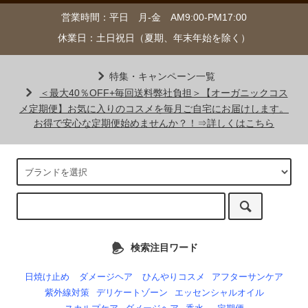
営業時間：平日 月-金 AM9:00-PM17:00
休業日：土日祝日（夏期、年末年始を除く）
特集・キャンペーン一覧
＜最大40％OFF+毎回送料弊社負担＞【オーガニックコス
メ定期便】お気に入りのコスメを毎月ご自宅にお届けします。
お得で安心な定期便始めませんか？！⇒詳しくはこちら
検索注目ワード
日焼け止め
ダメージヘア
ひんやりコスメ
アフターサンケア
紫外線対策
デリケートゾーン
エッセンシャルオイル