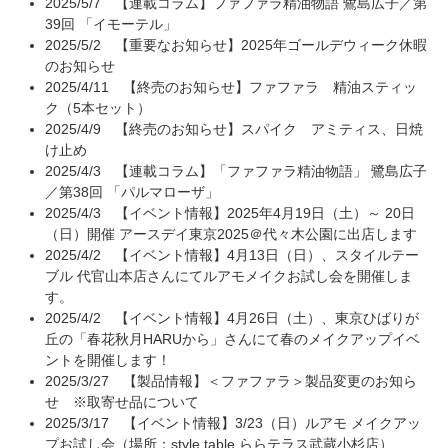
2025/5/7
【連載コラム】ファファラ精油物語 鷺島広子／第
39回 「イモーテル」
2025/5/2
【重要なお知らせ】2025年ゴールデウィーク休暇
のお知らせ
2025/4/11
【終売のお知らせ】ファファラ 精油スティッ
ク（5本セット）
2025/4/9
【終売のお知らせ】スパイク アミティス、日焼
け止め
2025/4/3
【連載コラム】「ファファラ精油物語」 鷺島広子
／第38回 「パルマローザ」
2025/4/3
【イベント情報】2025年4月19日（土）～ 20日
（日）開催 アースデイ東京2025＠代々木公園に出店します
2025/4/2
【イベント情報】4月13日（日）、スタイルテー
ブル 代官山本店さんにてルアモメイクお試し会を開催しま
す。
2025/4/2
【イベント情報】4月26日（土）、東京ひばりが
丘の「春花秋月HARUから」さんにて春のメイクアップイベ
ントを開催します！
2025/3/27
【製品情報】＜ファファラ＞製品変更のお知ら
せ ※取寄せ品について
2025/3/17
【イベント情報】3/23（日）ルアモ メイクアッ
プお試し会（場所：style table ららテラス武蔵小杉店）