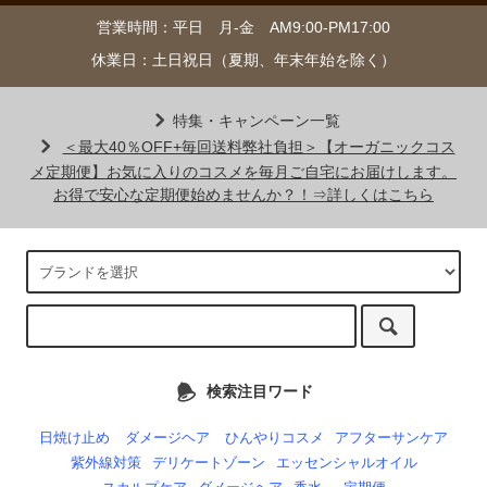
営業時間：平日 月-金 AM9:00-PM17:00
休業日：土日祝日（夏期、年末年始を除く）
特集・キャンペーン一覧
＜最大40％OFF+毎回送料弊社負担＞【オーガニックコス
メ定期便】お気に入りのコスメを毎月ご自宅にお届けします。
お得で安心な定期便始めませんか？！⇒詳しくはこちら
検索注目ワード
日焼け止め
ダメージヘア
ひんやりコスメ
アフターサンケア
紫外線対策
デリケートゾーン
エッセンシャルオイル