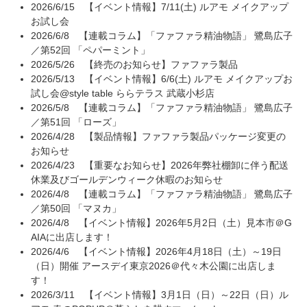
2026/6/15
【イベント情報】7/11(土) ルアモ メイクアップ
お試し会
2026/6/8
【連載コラム】「ファファラ精油物語」 鷺島広子
／第52回 「ペパーミント」
2026/5/26
【終売のお知らせ】ファファラ製品
2026/5/13
【イベント情報】6/6(土) ルアモ メイクアップお
試し会@style table ららテラス 武蔵小杉店
2026/5/8
【連載コラム】「ファファラ精油物語」 鷺島広子
／第51回 「ローズ」
2026/4/28
【製品情報】ファファラ製品パッケージ変更の
お知らせ
2026/4/23
【重要なお知らせ】2026年弊社棚卸に伴う配送
休業及びゴールデンウィーク休暇のお知らせ
2026/4/8
【連載コラム】「ファファラ精油物語」 鷺島広子
／第50回 「マヌカ」
2026/4/8
【イベント情報】2026年5月2日（土）見本市＠G
AIAに出店します！
2026/4/6
【イベント情報】2026年4月18日（土）～19日
（日）開催 アースデイ東京2026＠代々木公園に出店しま
す！
2026/3/11
【イベント情報】3月1日（日）～22日（日）ル