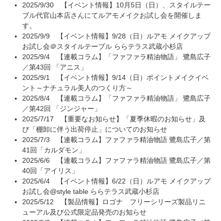
2025/9/30
【イベント情報】10月5日（日）、スタイルテー
ブル代官山本店さんにてルアモメイクお試し会を開催しま
す。
2025/9/9
【イベント情報】9/28（日）ルアモ メイクアップ
お試し会＠スタイルテーブル ららテラス武蔵小杉店
2025/9/4
【連載コラム】「ファファラ精油物語」 鷺島広子
／第43回 「アニス」
2025/9/1
【イベント情報】9/14（日）ポイントメイクイベ
ント～ナチュラル美人のつくり方～
2025/8/4
【連載コラム】「ファファラ精油物語」 鷺島広子
／第42回 「ジンジャー」
2025/7/17
【重要なお知らせ】「夏季休暇のお知らせ」及
び「棚卸に伴う出荷停止」についてのお知らせ
2025/7/3
【連載コラム】ファファラ精油物語 鷺島広子／第
41回「カルダモン」
2025/6/6
【連載コラム】ファファラ精油物語 鷺島広子／第
40回「アイリス」
2025/6/4
【イベント情報】6/22（日）ルアモ メイクアップ
お試し会@style table ららテラス武蔵小杉店
2025/5/12
【製品情報】ロゴナ フリーシリーズ製品リニ
ューアル及び公式限定品発売のお知らせ