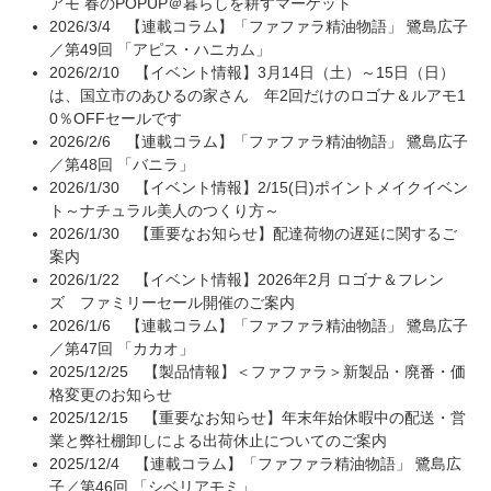
アモ 春のPOPUP＠暮らしを耕すマーケット
2026/3/4
【連載コラム】「ファファラ精油物語」 鷺島広子
／第49回 「アピス・ハニカム」
2026/2/10
【イベント情報】3月14日（土）～15日（日）
は、国立市のあひるの家さん 年2回だけのロゴナ＆ルアモ1
0％OFFセールです
2026/2/6
【連載コラム】「ファファラ精油物語」 鷺島広子
／第48回 「バニラ」
2026/1/30
【イベント情報】2/15(日)ポイントメイクイベン
ト～ナチュラル美人のつくり方～
2026/1/30
【重要なお知らせ】配達荷物の遅延に関するご
案内
2026/1/22
【イベント情報】2026年2月 ロゴナ＆フレン
ズ ファミリーセール開催のご案内
2026/1/6
【連載コラム】「ファファラ精油物語」 鷺島広子
／第47回 「カカオ」
2025/12/25
【製品情報】＜ファファラ＞新製品・廃番・価
格変更のお知らせ
2025/12/15
【重要なお知らせ】年末年始休暇中の配送・営
業と弊社棚卸しによる出荷休止についてのご案内
2025/12/4
【連載コラム】「ファファラ精油物語」 鷺島広
子／第46回 「シベリアモミ」