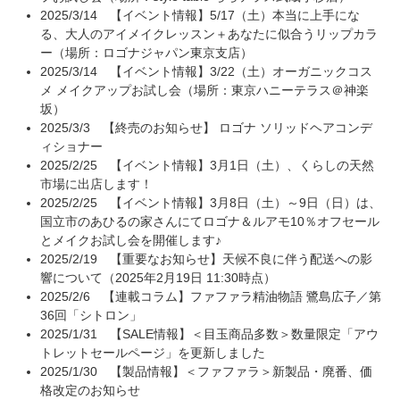
2025/3/14
【イベント情報】5/17（土）本当に上手にな
る、大人のアイメイクレッスン＋あなたに似合うリップカラ
ー（場所：ロゴナジャパン東京支店）
2025/3/14
【イベント情報】3/22（土）オーガニックコス
メ メイクアップお試し会（場所：東京ハニーテラス＠神楽
坂）
2025/3/3
【終売のお知らせ】 ロゴナ ソリッドヘアコンデ
ィショナー
2025/2/25
【イベント情報】3月1日（土）、くらしの天然
市場に出店します！
2025/2/25
【イベント情報】3月8日（土）～9日（日）は、
国立市のあひるの家さんにてロゴナ＆ルアモ10％オフセール
とメイクお試し会を開催します♪
2025/2/19
【重要なお知らせ】天候不良に伴う配送への影
響について（2025年2月19日 11:30時点）
2025/2/6
【連載コラム】ファファラ精油物語 鷺島広子／第
36回「シトロン」
2025/1/31
【SALE情報】＜目玉商品多数＞数量限定「アウ
トレットセールページ」を更新しました
2025/1/30
【製品情報】＜ファファラ＞新製品・廃番、価
格改定のお知らせ