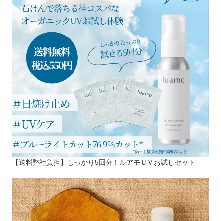
【送料弊社負担】しっかり5回分！ルアモＵＶお試しセット