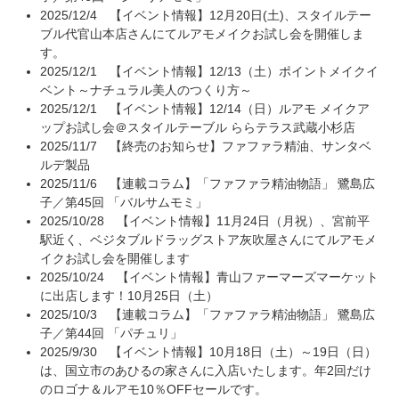
2025/12/4
【イベント情報】12月20日(土)、スタイルテー
ブル代官山本店さんにてルアモメイクお試し会を開催しま
す。
2025/12/1
【イベント情報】12/13（土）ポイントメイクイ
ベント～ナチュラル美人のつくり方～
2025/12/1
【イベント情報】12/14（日）ルアモ メイクア
ップお試し会＠スタイルテーブル ららテラス武蔵小杉店
2025/11/7
【終売のお知らせ】ファファラ精油、サンタベ
ルデ製品
2025/11/6
【連載コラム】「ファファラ精油物語」 鷺島広
子／第45回 「バルサムモミ」
2025/10/28
【イベント情報】11月24日（月祝）、宮前平
駅近く、ベジタブルドラッグストア灰吹屋さんにてルアモメ
イクお試し会を開催します
2025/10/24
【イベント情報】青山ファーマーズマーケット
に出店します！10月25日（土）
2025/10/3
【連載コラム】「ファファラ精油物語」 鷺島広
子／第44回 「パチュリ」
2025/9/30
【イベント情報】10月18日（土）～19日（日）
は、国立市のあひるの家さんに入店いたします。年2回だけ
のロゴナ＆ルアモ10％OFFセールです。