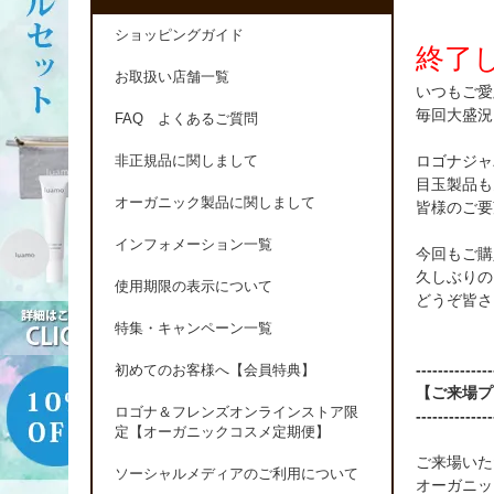
ショッピングガイド
終了
お取扱い店舗一覧
いつもご愛
毎回大盛況
FAQ よくあるご質問
ロゴナジャ
非正規品に関しまして
目玉製品も
オーガニック製品に関しまして
皆様のご要
インフォメーション一覧
今回もご購
久しぶりの
使用期限の表示について
どうぞ皆さ
特集・キャンペーン一覧
--------------
初めてのお客様へ【会員特典】
【ご来場プ
ロゴナ＆フレンズオンラインストア限
--------------
定【オーガニックコスメ定期便】
ご来場いた
ソーシャルメディアのご利用について
オーガニッ