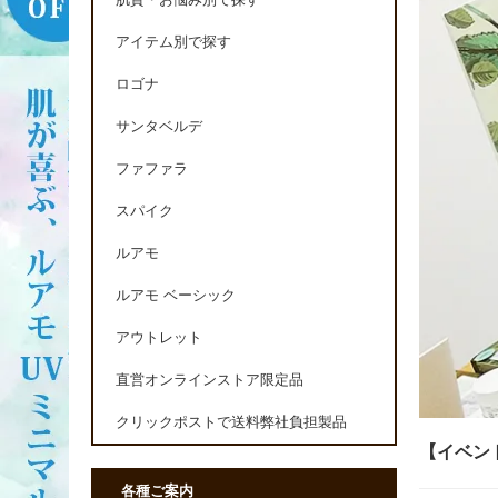
肌質・お悩み別で探す
アイテム別で探す
ロゴナ
サンタベルデ
ファファラ
スパイク
ルアモ
ルアモ ベーシック
アウトレット
直営オンラインストア限定品
クリックポストで送料弊社負担製品
【イベン
各種ご案内