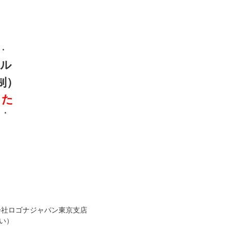
・
ール
約制）
した
・・
。
式会社ロゴナジャパン東京支店
さい）