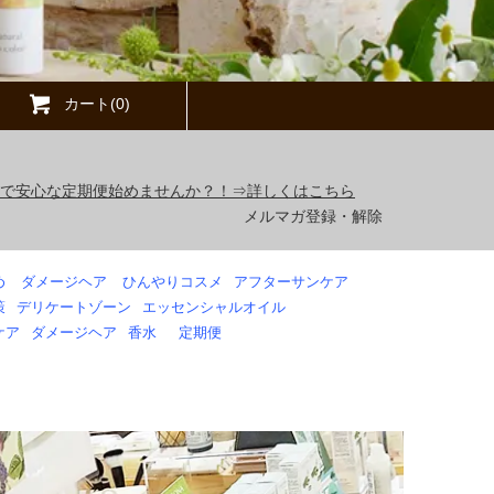
カート(0)
得で安心な定期便始めませんか？！⇒詳しくはこちら
メルマガ登録・解除
め
ダメージヘア
ひんやりコスメ
アフターサンケア
策
デリケートゾーン
エッセンシャルオイル
ケア
ダメージヘア
香水
定期便