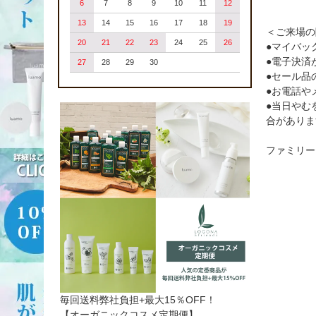
6
7
8
9
10
11
12
13
14
15
16
17
18
19
＜ご来場の
20
21
22
23
24
25
26
●マイバッ
●電子決済
27
28
29
30
●セール品
●お電話や
●当日やむ
合がありま
ファミリ
毎回送料弊社負担+最大15％OFF！
【オーガニックコスメ定期便】