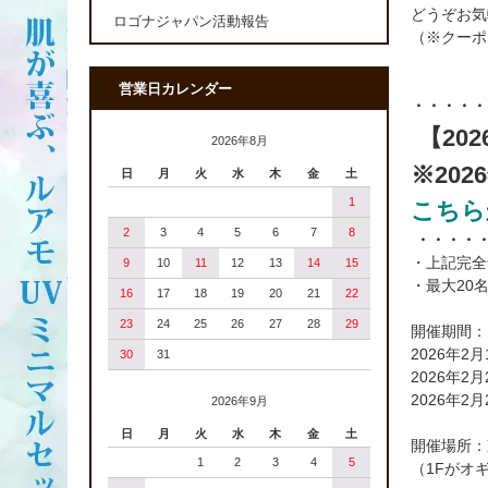
どうぞお気
ロゴナジャパン活動報告
（※クーポ
営業日カレンダー
・・・・・
【20
2026年8月
※202
日
月
火
水
木
金
土
1
こちら
2
3
4
5
6
7
8
・・・・・
・上記完全
9
10
11
12
13
14
15
・最大20
16
17
18
19
20
21
22
23
24
25
26
27
28
29
開催期間：
2026年2
30
31
2026年2
2026年2
2026年9月
日
月
火
水
木
金
土
開催場所：
1
2
3
4
5
（1Fがオ