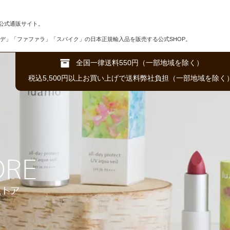
公式通販サイト。
デ」「ファファラ」「スパイク」の日本正規輸入品を販売する公式SHOP。
全国一律送料550円（一部地域を除く）
税込5,500円以上お買い上げで送料弊社負担（一部地域を除く