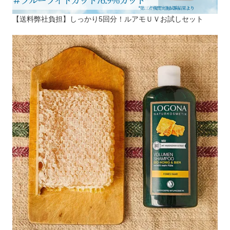
【送料弊社負担】しっかり5回分！ルアモＵＶお試しセット