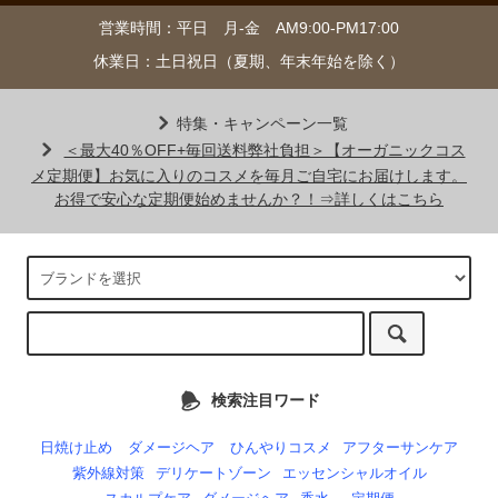
営業時間：平日 月-金 AM9:00-PM17:00
休業日：土日祝日（夏期、年末年始を除く）
特集・キャンペーン一覧
＜最大40％OFF+毎回送料弊社負担＞【オーガニックコス
メ定期便】お気に入りのコスメを毎月ご自宅にお届けします。
お得で安心な定期便始めませんか？！⇒詳しくはこちら
検索注目ワード
日焼け止め
ダメージヘア
ひんやりコスメ
アフターサンケア
紫外線対策
デリケートゾーン
エッセンシャルオイル