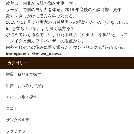
改善は「内側から肌を動かす事＝マッ
サージ」で肌の自活力を体感。2018 年産後の不調（鬱・更年
期）をきっかけに漢方を学び始める。
2019 年11 月より実家の自然災害への援助がきっかけとなりFruit
ful を立ち上げる。より深く漢方を学
び進めていく過程で、生まれた薬膳茶（和実茶）を製品化。ヘア
ーメイクと漢方アドバイザーの視点から、
内外それぞれの悩みに寄り添ったカウンセリングも行っている。
instagram：
＠miwa_ozawa
カテゴリー
髪質・目的別で探す
肌質・お悩み別で探す
アイテム別で探す
ロゴナ
サンタベルデ
ファファラ