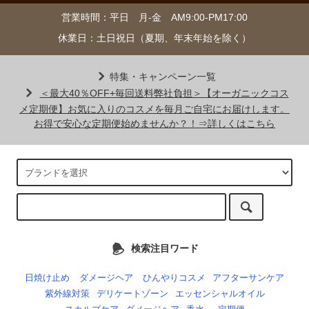
営業時間：平日 月-金 AM9:00-PM17:00
休業日：土日祝日（夏期、年末年始を除く）
特集・キャンペーン一覧
＜最大40％OFF+毎回送料弊社負担＞【オーガニックコス
メ定期便】お気に入りのコスメを毎月ご自宅にお届けします。
お得で安心な定期便始めませんか？！⇒詳しくはこちら
検索注目ワード
日焼け止め
ダメージヘア
ひんやりコスメ
アフターサンケア
紫外線対策
デリケートゾーン
エッセンシャルオイル