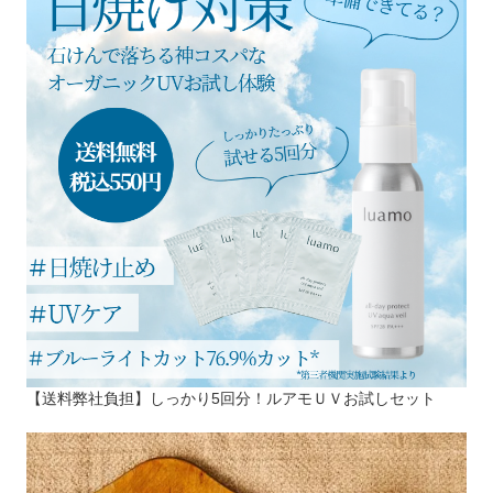
【送料弊社負担】しっかり5回分！ルアモＵＶお試しセット