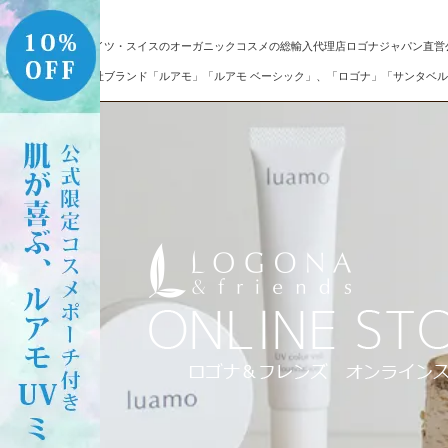
ドイツ・スイスのオーガニックコスメの総輸入代理店ロゴナジャパン直営
自社ブランド「ルアモ」「ルアモ ベーシック」、「ロゴナ」「サンタベル