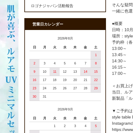
そんな疑問
ロゴナジャパン活動報告
一緒に色選
●概要
営業日カレンダー
日時：10
場所：style
2026年8月
予約枠（各
日
月
火
水
木
金
土
13:00～
13:45～
1
14:30～
2
3
4
5
6
7
8
16:15～
9
10
11
12
13
14
15
17:00～
16
17
18
19
20
21
22
＜お買上げ
23
24
25
26
27
28
29
当日、ルア
30
31
新製品「ル
2026年9月
▼ご予約は
style tab
日
月
火
水
木
金
土
Instag
1
2
3
4
5
https://ww