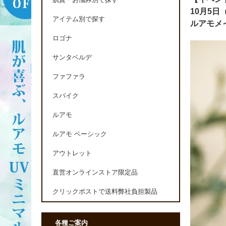
肌質・お悩み別で探す
10月5
アイテム別で探す
ルアモメ
ロゴナ
サンタベルデ
ファファラ
スパイク
ルアモ
ルアモ ベーシック
アウトレット
直営オンラインストア限定品
クリックポストで送料弊社負担製品
各種ご案内