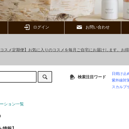
ログイン
お問い合わせ
ックコスメ定期便】お気に入りのコスメを毎月ご自宅にお届けします。お
日焼け止
検索注目ワード
紫外線対
スカルプ
ーション一覧
0
ト情報】