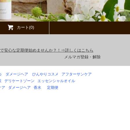
カート(0)
得で安心な定期便始めませんか？！⇒詳しくはこちら
メルマガ登録・解除
め
ダメージヘア
ひんやりコスメ
アフターサンケア
策
デリケートゾーン
エッセンシャルオイル
ケア
ダメージヘア
香水
定期便