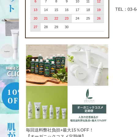
6
7
8
9
10
11
12
TEL：03-
13
14
15
16
17
18
19
20
21
22
23
24
25
26
27
28
29
30
毎回送料弊社負担+最大15％OFF！
【オーガニックコスメ定期便】