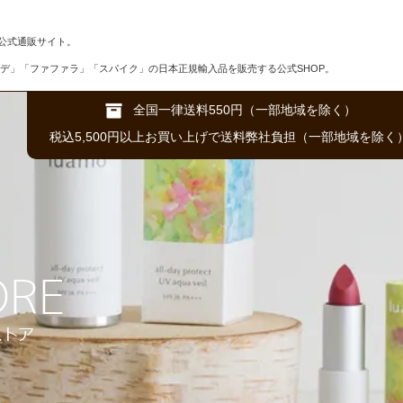
公式通販サイト。
デ」「ファファラ」「スパイク」の日本正規輸入品を販売する公式SHOP。
全国一律送料550円（一部地域を除く）
税込5,500円以上お買い上げで送料弊社負担（一部地域を除く