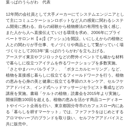
葉っぱのうらがわ 代表
12年間の会社員として大手メーカーにてシステムエンジニアとし
て主にコミュニケーションロボットなど人の感覚に関わるシステ
ム開発に携わる。自らの経験から植物療法の有用性を強く感じ、
また人から人へ直接伝えていける環境を求め、2006年にプライ
ベートサロンＨ【ａ∫】(アッシュ)を開設。いにしえからの植物と
人との関わりが手仕事、モノづくりや商品として繋がっていく場
づくりとして2013年“葉っぱのうらがわ“を立ち上げる。
アースデイ東京やフジロックなどの野外イベントでも確かな材料
で暮らしに役立つアイテムを作るワークショップを多数実施。
「さとやまハーバルライフ」、「ボタニカルヒーリング」など、
植物を直接感じ暮らしに役立てるフィールドワークを行う。植物
の恵みを心身の美と健康に役立てる季節のスキンケア、セルフケ
アアドバイス、インド式ヘッドマッサージセラピスト養成などの
講座を実施。書籍「ケルトの植物」読書会を2015年より実施し
開催回数100回を超える。植物の恵みを活かす商品コーディネー
トやイベント企画を行い、東京都国分寺市のカフェスロー内にあ
る「暮らしを耕すマーケット」では、ファファラをはじめとする
アロマやハーブのブランドを取り扱い、セルフケアアドバイスと
共に販売中。