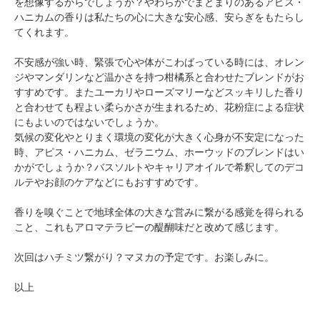
を想像するからでしょうか？やわらかでまとまりのあるアピス・
ハニカムの香りは私たちの心に大きな安心感、安らぎをもたらし
てくれます。
不安感が強い時、緊張で心や体がこわばっている時には、オレン
ジやマンダリンなど温かさを持つ柑橘系と合わせたブレンドがお
すすめです。またユーカリやローズマリーなどスッキリした香り
と合わせても程よい柔らかさが生まれるため、花粉症による症状
にもよいのではないでしょうか。
気候の変化やとりまく環境の変化が大きく心身が不安定になった
時、アピス・ハニカム、ゼラニウム、ホーウッドのブレンドはい
かがでしょうか？バスソルトやキャリアオイルで希釈してのデコ
ルテやお顔のケアなどにもおすすめです。
香りを嗅ぐことで地球全体の大きな営みに繋がる感覚を得られる
こと、これもアロマテラピーの醍醐味だと改めて感じます。
次回はハチミツ繋がり？マヌカの予定です。お楽しみに。
以上