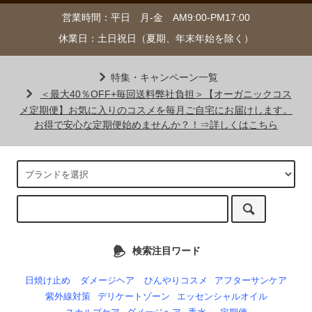
営業時間：平日 月-金 AM9:00-PM17:00
休業日：土日祝日（夏期、年末年始を除く）
特集・キャンペーン一覧
＜最大40％OFF+毎回送料弊社負担＞【オーガニックコス
メ定期便】お気に入りのコスメを毎月ご自宅にお届けします。
お得で安心な定期便始めませんか？！⇒詳しくはこちら
検索注目ワード
日焼け止め
ダメージヘア
ひんやりコスメ
アフターサンケア
紫外線対策
デリケートゾーン
エッセンシャルオイル