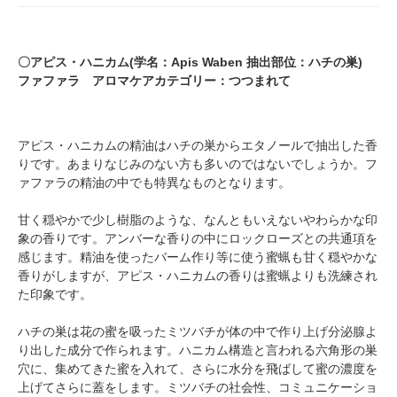
〇アピス・ハニカム(学名：Apis Waben 抽出部位：ハチの巣)
ファファラ アロマケアカテゴリー：つつまれて
アピス・ハニカムの精油はハチの巣からエタノールで抽出した香
りです。あまりなじみのない方も多いのではないでしょうか。フ
ァファラの精油の中でも特異なものとなります。
甘く穏やかで少し樹脂のような、なんともいえないやわらかな印
象の香りです。アンバーな香りの中にロックローズとの共通項を
感じます。精油を使ったバーム作り等に使う蜜蝋も甘く穏やかな
香りがしますが、アピス・ハニカムの香りは蜜蝋よりも洗練され
た印象です。
ハチの巣は花の蜜を吸ったミツバチが体の中で作り上げ分泌腺よ
り出した成分で作られます。ハニカム構造と言われる六角形の巣
穴に、集めてきた蜜を入れて、さらに水分を飛ばして蜜の濃度を
上げてさらに蓋をします。ミツバチの社会性、コミュニケーショ