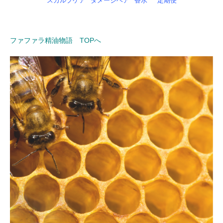
スカルプケア
ダメージヘア
香水
定期便
ファファラ精油物語 TOPへ