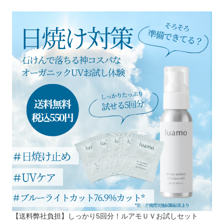
【送料弊社負担】しっかり5回分！ルアモＵＶお試しセット