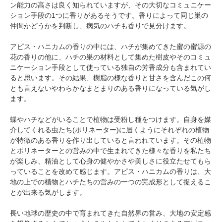
ン能力の高さは良く知られていますが、その大切なコミュニケー
ション手段の1つに香りがあるそうです。香りによって同じ巣の
仲間かどうかを判断し、病気のハチも香りで見分けます。
アピス・ハニカムの香りの中には、ハチが集めてきた蜜の蜜源の
花の香りの他に、ハチの巣の材料として集めた樹皮やそのコミュ
ニケーション手段として使っている独自の芳香成分も含まれてい
ると思います。その結果、樹脂の様な香りと甘さを含んだこの何
とも言えないやわらかなまとまりのある香りになっている気がし
ます。
蝶やハチなどがいることで植物は受粉し種をつけます。自身を媒
介してくれる虫たち(ポリネーター)に届くようにそれぞれの植物
が特徴のある香りを作り出していると言われています。その植物
とポリネーターとの営みの中で生まれてきた様々な香りを私たち
が楽しみ、精油として心身の健やかさや美しさに役立たせてもら
っていることを改めて感じます。アピス・ハニカムの香りは、大
地の上での植物とハチたちの営みの一つの完成形として捉えるこ
とが出来る気がします。
長い地球の歴史の中で育まれてきた自然界の営み、大地の安定感