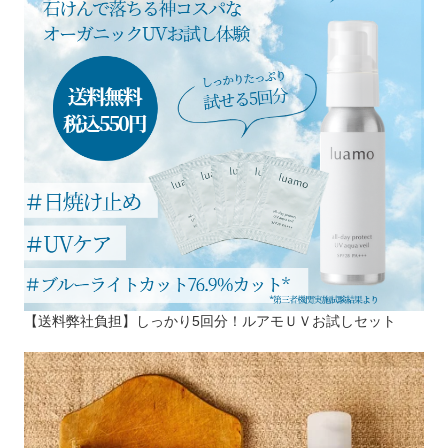
【送料弊社負担】しっかり5回分！ルアモＵＶお試しセット