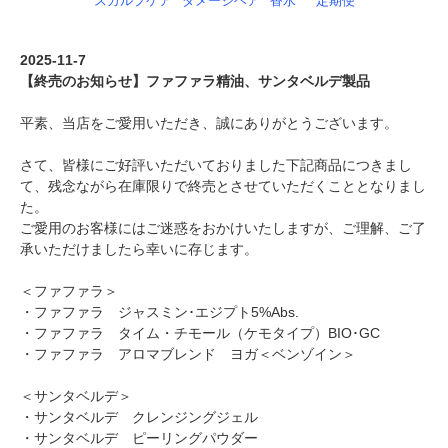
スカルプケア
ダメージヘア
香水
定期便
2025-11-7
【終売のお知らせ】ファファラ精油、サンタベルデ製品
平素、当店をご愛用いただき、誠にありがとうございます。
さて、皆様にご好評いただいておりました下記商品につきまし
て、残念ながら在庫限りで終売とさせていただくこととなりまし
た。
ご愛用のお客様にはご迷惑をおかけいたしますが、ご理解、ご了
承いただけましたら幸いに存じます。
＜ファファラ＞
・ファファラ ジャスミン･エジプト5%Abs.
・ファファラ タイム・チモール（ケモタイプ）BIO･GC
・ファファラ アロマブレンド ヨガ＜ベンゾイン＞
＜サンタベルデ＞
・サンタベルデ クレンジングジェル
・サンタベルデ ピーリングパウダー