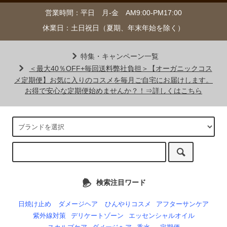
営業時間：平日 月-金 AM9:00-PM17:00
休業日：土日祝日（夏期、年末年始を除く）
特集・キャンペーン一覧
＜最大40％OFF+毎回送料弊社負担＞【オーガニックコス
メ定期便】お気に入りのコスメを毎月ご自宅にお届けします。
お得で安心な定期便始めませんか？！⇒詳しくはこちら
検索注目ワード
日焼け止め
ダメージヘア
ひんやりコスメ
アフターサンケア
紫外線対策
デリケートゾーン
エッセンシャルオイル