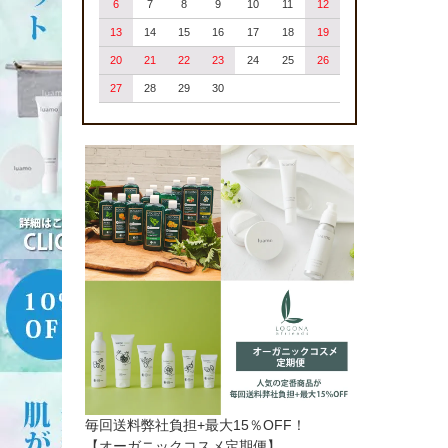
6
7
8
9
10
11
12
13
14
15
16
17
18
19
20
21
22
23
24
25
26
27
28
29
30
毎回送料弊社負担+最大15％OFF！
【オーガニックコスメ定期便】