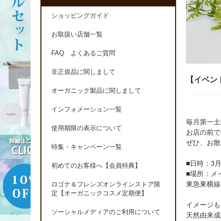
ショッピングガイド
お取扱い店舗一覧
FAQ よくあるご質問
非正規品に関しまして
【イベン
オーガニック製品に関しまして
インフォメーション一覧
毎月第一土
使用期限の表示について
お店の前で
ぜひ、お散
特集・キャンペーン一覧
■日時：3月
初めてのお客様へ【会員特典】
■場所：メ
東急東横線
ロゴナ＆フレンズオンラインストア限
定【オーガニックコスメ定期便】
イメージも
ソーシャルメディアのご利用について
天然由来成