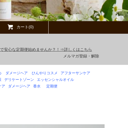
カート(0)
得で安心な定期便始めませんか？！⇒詳しくはこちら
メルマガ登録・解除
め
ダメージヘア
ひんやりコスメ
アフターサンケア
策
デリケートゾーン
エッセンシャルオイル
ケア
ダメージヘア
香水
定期便