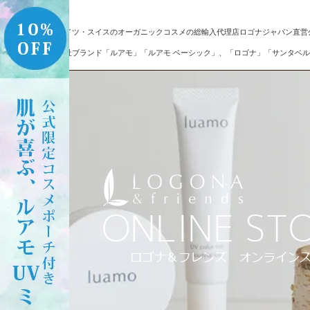
ドイツ・スイスのオーガニックコスメの総輸入代理店ロゴナジャパン直営
自社ブランド「ルアモ」「ルアモ ベーシック」、「ロゴナ」「サンタベル