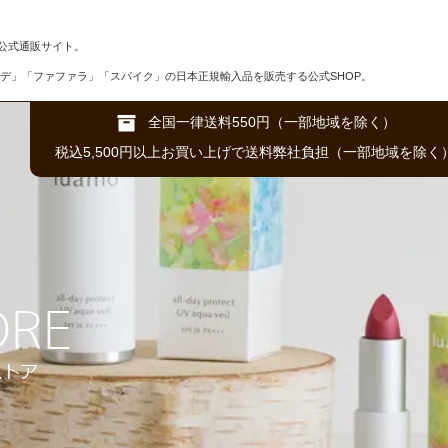
公式通販サイト。
デ」「ファファラ」「スパイク」の日本正規輸入品を販売する公式SHOP。
全国一律送料550円（一部地域を除く）
税込5,500円以上お買い上げで送料弊社負担（一部地域を除く