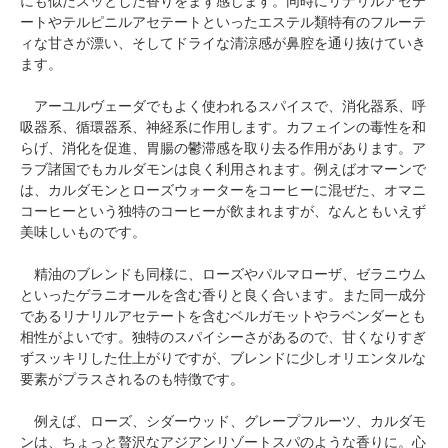
にも似たスッとした香りをまず感じます。同時にリナリルアセテ
ートやテルピニルアセテートといったエステル類特有のフルーテ
ィな甘さが漂い、そしてドライな清涼感が鼻腔を通り抜けていき
ます。
アーユルヴェーダでもよく使われるスパイスで、消化器系、呼
吸器系、循環器系、神経系に作用します。カフェインの毒性を和
らげ、消化を促進、胃腸の鬱滞感を取り去る作用があります。ア
ラブ諸国でもカルダモンは良く利用されます。例えばオマーンで
は、カルダモンとローズウォーターをコーヒーに混ぜた、オマニ
コーヒーという独特のコーヒーが飲まれますが、なんともいえず
美味しいものです。
精油のブレンドも同様に、ローズやパルマローザ、ゼラニウム
といったゲラニオールを含む香りと良く合います。また同一成分
であるリナリルアセテートを含むベルガモットやラベンダーとも
相性がよいです。独特のスパイシーさがあるので、甘くなりすぎ
ずスッキリした仕上がりですが、ブレンドに少しオリエンタルな
要素がプラスされるのも特徴です。
例えば、ローズ、シダーウッド、グレープフルーツ、カルダモ
ンは、ちょっと贅沢なアジアンリゾートスパのような香りに。心