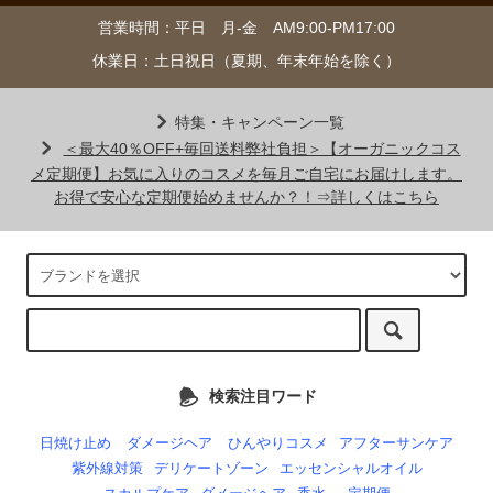
営業時間：平日 月-金 AM9:00-PM17:00
休業日：土日祝日（夏期、年末年始を除く）
特集・キャンペーン一覧
＜最大40％OFF+毎回送料弊社負担＞【オーガニックコス
メ定期便】お気に入りのコスメを毎月ご自宅にお届けします。
お得で安心な定期便始めませんか？！⇒詳しくはこちら
検索注目ワード
日焼け止め
ダメージヘア
ひんやりコスメ
アフターサンケア
紫外線対策
デリケートゾーン
エッセンシャルオイル