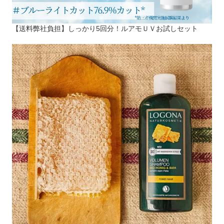
【送料弊社負担】しっかり5回分！ルアモＵＶお試しセット