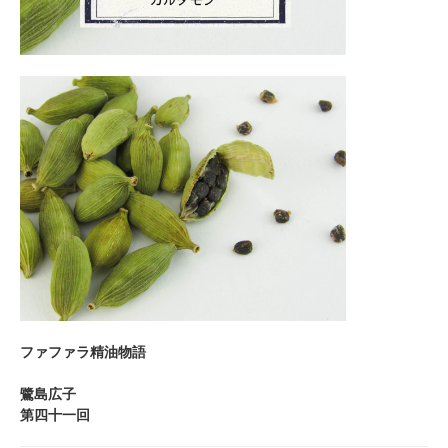
ファ
ファ
ラ精油物語
鷺島広子
第四十一回