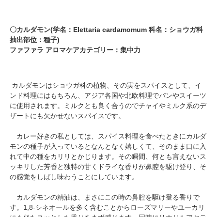
〇カルダモン(学名：Elettaria cardamomum 科名：ショウガ科
抽出部位：種子)
ファファラ アロマケアカテゴリー：集中力
カルダモンはショウガ科の植物、その実をスパイスとして、イ
ンド料理にはもちろん、アジア各国や北欧料理でパンやスイーツ
に使用されます。ミルクとも良く合うのでチャイやミルク系のデ
ザートにも欠かせないスパイスです。
カレー好きの私としては、スパイス料理を食べたときにカルダ
モンの種子が入っているとなんとなく嬉しくて、そのまま口に入
れて中の種をカリリとかじります。その瞬間、何とも言えないス
ッキリした芳香と独特の甘くドライな香りが鼻腔を駆け登り、そ
の感覚をしばし味わうことにしています。
カルダモンの精油は、まさにこの時の鼻腔を駆け登る香りで
す。1,8-シネオールを多く含むことからローズマリーやユーカリ