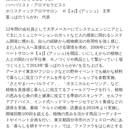
ハーバリスト・アロマセラピスト
ホリスティックアロマサロン Ｈ【ａ∫】(アッシュ) 主宰
葉っぱのうらがわ 代表
12年間の会社員として大手メーカーにてシステムエンジニアとし
て主にコミュニケーションロボットなど人の感覚に関わるシステ
ム開発に携わる。自らの経験から植物療法の有用性を強く感じ、
また人から人へ直接伝えていける環境を求め、2006年にプライ
ベートサロンＨ【ａ∫】(アッシュ)を開設。いにしえからの植物と
人との関わりが手仕事、モノづくりや商品として繋がっていく場
づくりとして2013年“葉っぱのうらがわ“を立ち上げる。
アースデイ東京やフジロックなどの野外イベントでも確かな材料
で暮らしに役立つアイテムを作るワークショップを多数実施。
「さとやまハーバルライフ」、「ボタニカルヒーリング」など、
植物を直接感じ暮らしに役立てるフィールドワークを行う。植物
の恵みを心身の美と健康に役立てる季節のスキンケア、セルフケ
アアドバイス、インド式ヘッドマッサージセラピスト養成などの
講座を実施。書籍「ケルトの植物」読書会を2015年より実施し
開催回数100回を超える。植物の恵みを活かす商品コーディネー
トやイベント企画を行い、東京都国分寺市のカフェスロー内にあ
る「暮らしを耕すマーケット」では、ファファラをはじめとする