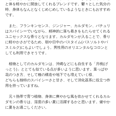
と体を軽やかに開放してくれるブレンドです。鬱々とした気分の
時、身体もなんとなくじめじめしているようなときにもおすすめ
です。
また、フランキンセンス、ジンジャー、カルダモン、パチュリ
はスパイシーでいながら、精神的に落ち着きをもたらせてくれる
ユニセックスな香りとなります。カルダモンが入ることで、香り
に軽やかさがでるため、朝や日中のバスタイム(バスソルトやバ
スミルク)にもよいでしょう。男性用のオリエンタルなコロンと
しても利用できそうです。
植物としてのカルダモンは、沖縄などにも自生する「月桃(げ
っとう)」ととても似ている点が多いように思います。葉っぱや
花のつき方、そして種の構造や地下でも増えていく様、
どちらも独特のスパイシーさと甘さ、そして消化器系に役立つ作
用を持っていますね。
元々熱帯で育つ植物、身体に爽やかな風を吹かせてくれるカル
ダモンの香りは、湿度の多い夏に活躍するかと思います。健やか
に夏をお過ごしください。