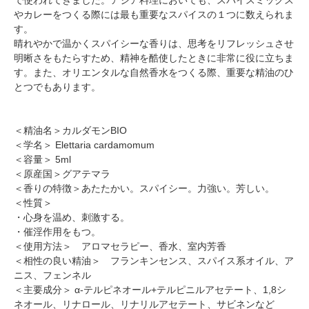
やカレーをつくる際には最も重要なスパイスの１つに数えられま
す。
晴れやかで温かくスパイシーな香りは、思考をリフレッシュさせ
明晰さをもたらすため、精神を酷使したときに非常に役に立ちま
す。また、オリエンタルな自然香水をつくる際、重要な精油のひ
とつでもあります。
＜精油名＞カルダモンBIO
＜学名＞ Elettaria cardamomum
＜容量＞ 5ml
＜原産国＞グアテマラ
＜香りの特徴＞あたたかい。スパイシー。力強い。芳しい。
＜性質＞
・心身を温め、刺激する。
・催淫作用をもつ。
＜使用方法＞ アロマセラピー、香水、室内芳香
＜相性の良い精油＞ フランキンセンス、スパイス系オイル、ア
ニス、フェンネル
＜主要成分＞ α-テルピネオール+テルピニルアセテート、1,8シ
ネオール、リナロール、リナリルアセテート、サビネンなど