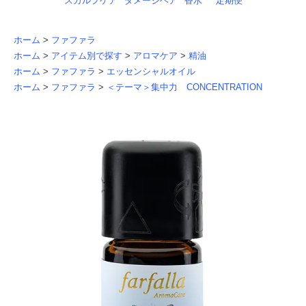
スカルプケア
ダメージヘア
香水
定期便
ホーム
>
ファファラ
ホーム
>
アイテム別で探す
>
アロマケア
>
精油
ホーム
>
ファファラ
>
エッセンシャルオイル
ホーム
>
ファファラ
>
＜テーマ＞集中力 CONCENTRATION