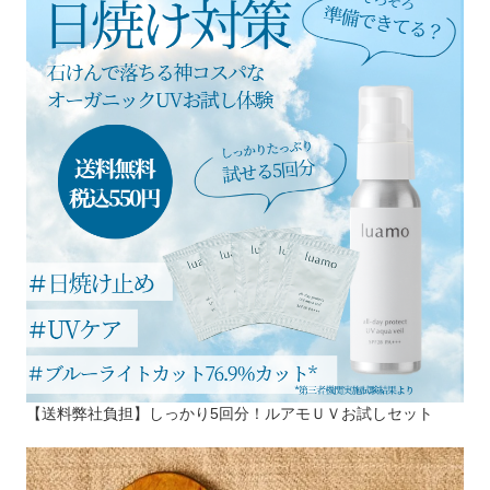
【送料弊社負担】しっかり5回分！ルアモＵＶお試しセット