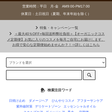
営業時間：平日 月-金 AM9:00-PM17:00
休業日：土日祝日（夏期、年末年始を除く）
特集・キャンペーン一覧
＜最大40％OFF+毎回送料弊社負担＞【オーガニックコス
メ定期便】お気に入りのコスメを毎月ご自宅にお届けします。
お得で安心な定期便始めませんか？！⇒詳しくはこちら
検索注目ワード
日焼け止め
ダメージヘア
ひんやりコスメ
アフターサンケア
紫外線対策
デリケートゾーン
エッセンシャルオイル