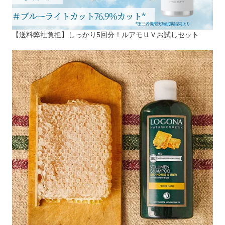
【送料弊社負担】しっかり5回分！ルアモＵＶお試しセット