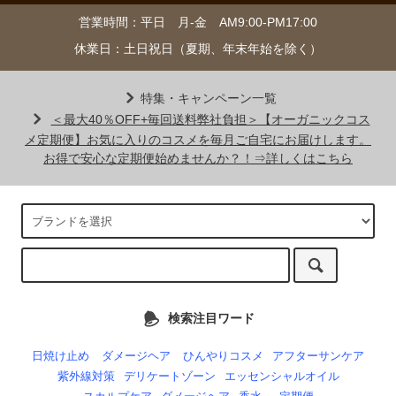
営業時間：平日 月-金 AM9:00-PM17:00
休業日：土日祝日（夏期、年末年始を除く）
特集・キャンペーン一覧
＜最大40％OFF+毎回送料弊社負担＞【オーガニックコス
メ定期便】お気に入りのコスメを毎月ご自宅にお届けします。
お得で安心な定期便始めませんか？！⇒詳しくはこちら
検索注目ワード
日焼け止め
ダメージヘア
ひんやりコスメ
アフターサンケア
紫外線対策
デリケートゾーン
エッセンシャルオイル