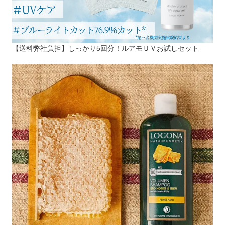
【送料弊社負担】しっかり5回分！ルアモＵＶお試しセット