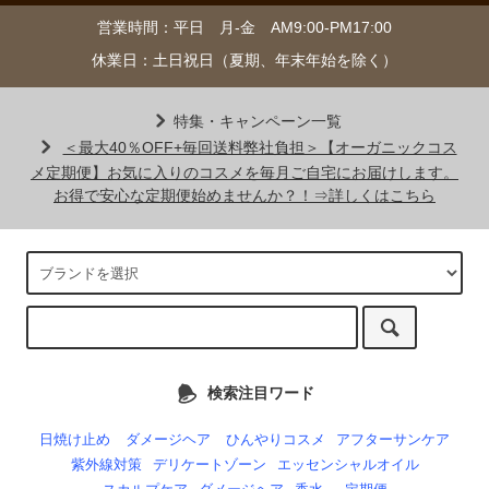
営業時間：平日 月-金 AM9:00-PM17:00
休業日：土日祝日（夏期、年末年始を除く）
特集・キャンペーン一覧
＜最大40％OFF+毎回送料弊社負担＞【オーガニックコス
メ定期便】お気に入りのコスメを毎月ご自宅にお届けします。
お得で安心な定期便始めませんか？！⇒詳しくはこちら
検索注目ワード
日焼け止め
ダメージヘア
ひんやりコスメ
アフターサンケア
紫外線対策
デリケートゾーン
エッセンシャルオイル