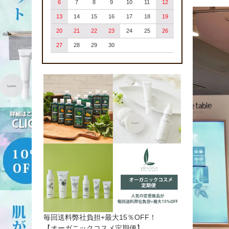
6
7
8
9
10
11
12
13
14
15
16
17
18
19
20
21
22
23
24
25
26
27
28
29
30
毎回送料弊社負担+最大15％OFF！
【オーガニックコスメ定期便】