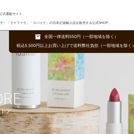
公式通販サイト。
デ」「ファファラ」「スパイク」の日本正規輸入品を販売する公式SHOP。
全国一律送料550円（一部地域を除く）
税込5,500円以上お買い上げで送料弊社負担（一部地域を除く