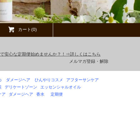
カート(0)
得で安心な定期便始めませんか？！⇒詳しくはこちら
メルマガ登録・解除
め
ダメージヘア
ひんやりコスメ
アフターサンケア
策
デリケートゾーン
エッセンシャルオイル
ケア
ダメージヘア
香水
定期便