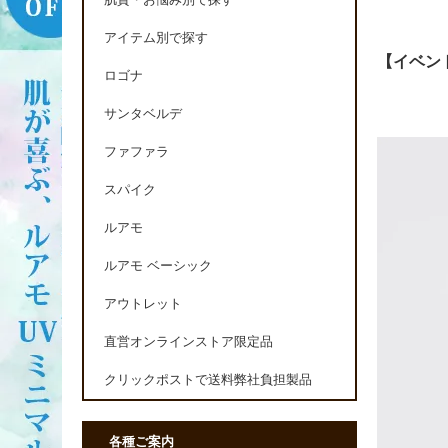
肌質・お悩み別で探す
アイテム別で探す
【イベン
ロゴナ
サンタベルデ
ファファラ
スパイク
ルアモ
ルアモ ベーシック
アウトレット
直営オンラインストア限定品
クリックポストで送料弊社負担製品
各種ご案内