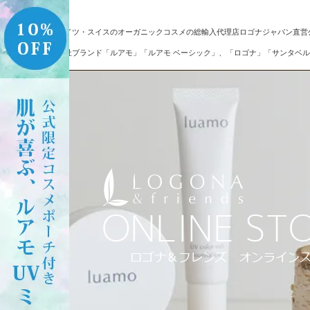
ドイツ・スイスのオーガニックコスメの総輸入代理店ロゴナジャパン直営
自社ブランド「ルアモ」「ルアモ ベーシック」、「ロゴナ」「サンタベル