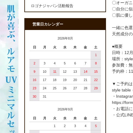
〇オーガニ
ロゴナジャパン活動報告
〇自分に似
〇肌に優し
営業日カレンダー
一緒に色選
天然成分の
2026年8月
●概要
日
月
火
水
木
金
土
日時：12
1
場所：styl
2
3
4
5
6
7
8
参加費：無
予約枠：1
9
10
11
12
13
14
15
16
17
18
19
20
21
22
▼ご予約は
23
24
25
26
27
28
29
style t
・Insta
30
31
https://f
・お電話にて
2026年9月
・公式LIN
日
月
火
水
木
金
土
1
2
3
4
5