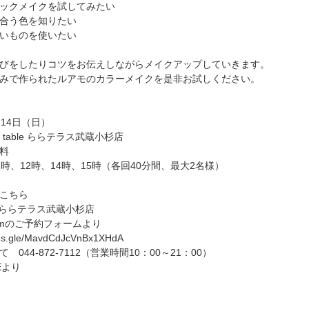
ックメイクを試してみたい
合う色を知りたい
いものを使いたい
びをしたりコツをお伝えしながらメイクアップしていきます。
みで作られたルアモのカラーメイクを是非お試しください。
月14日（日）
e table ららテラス武蔵小杉店
料
1時、12時、14時、15時（各回40分間、最大2名様）
こちら
able ららテラス武蔵小杉店
gramのご予約フォームより
orms.gle/MavdCdJcVnBx1XHdA
 044-872-7112（営業時間10：00～21：00）
Eより