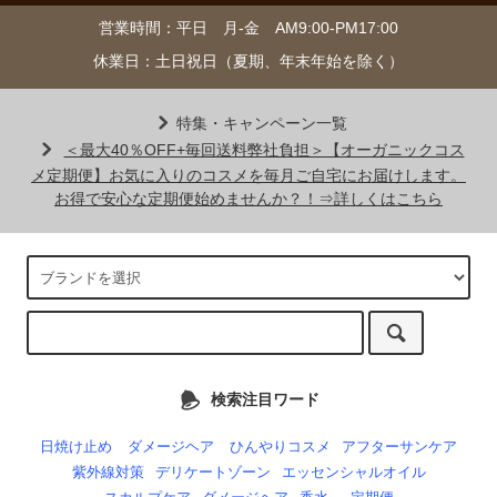
営業時間：平日 月-金 AM9:00-PM17:00
休業日：土日祝日（夏期、年末年始を除く）
特集・キャンペーン一覧
＜最大40％OFF+毎回送料弊社負担＞【オーガニックコス
メ定期便】お気に入りのコスメを毎月ご自宅にお届けします。
お得で安心な定期便始めませんか？！⇒詳しくはこちら
検索注目ワード
日焼け止め
ダメージヘア
ひんやりコスメ
アフターサンケア
紫外線対策
デリケートゾーン
エッセンシャルオイル