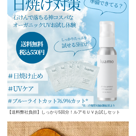
【送料弊社負担】しっかり5回分！ルアモＵＶお試しセット