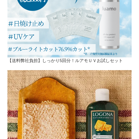
【送料弊社負担】しっかり5回分！ルアモＵＶお試しセット