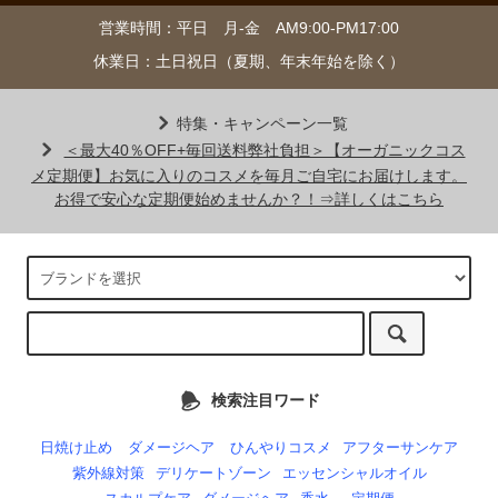
営業時間：平日 月-金 AM9:00-PM17:00
休業日：土日祝日（夏期、年末年始を除く）
特集・キャンペーン一覧
＜最大40％OFF+毎回送料弊社負担＞【オーガニックコス
メ定期便】お気に入りのコスメを毎月ご自宅にお届けします。
お得で安心な定期便始めませんか？！⇒詳しくはこちら
検索注目ワード
日焼け止め
ダメージヘア
ひんやりコスメ
アフターサンケア
紫外線対策
デリケートゾーン
エッセンシャルオイル