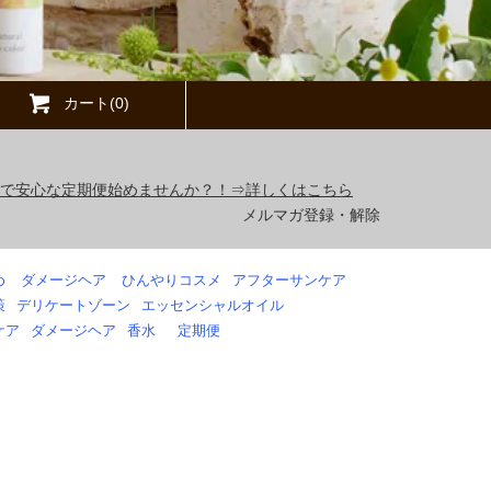
カート(0)
得で安心な定期便始めませんか？！⇒詳しくはこちら
メルマガ登録・解除
め
ダメージヘア
ひんやりコスメ
アフターサンケア
策
デリケートゾーン
エッセンシャルオイル
ケア
ダメージヘア
香水
定期便