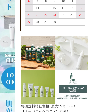
6
7
8
9
10
11
12
13
14
15
16
17
18
19
20
21
22
23
24
25
26
27
28
29
30
毎回送料弊社負担+最大15％OFF！
【オーガニックコスメ定期便】