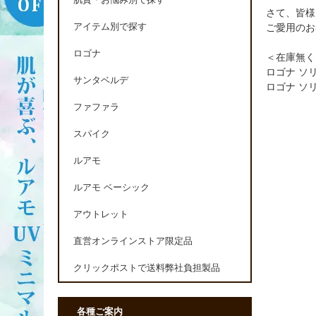
肌質・お悩み別で探す
さて、皆様
アイテム別で探す
ご愛用のお
ロゴナ
＜在庫無く
ロゴナ ソ
サンタベルデ
ロゴナ ソ
ファファラ
スパイク
ルアモ
ルアモ ベーシック
アウトレット
直営オンラインストア限定品
クリックポストで送料弊社負担製品
各種ご案内