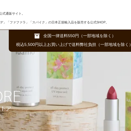
公式通販サイト。
デ」「ファファラ」「スパイク」の日本正規輸入品を販売する公式SHOP。
全国一律送料550円（一部地域を除く）
税込5,500円以上お買い上げで送料弊社負担（一部地域を除く