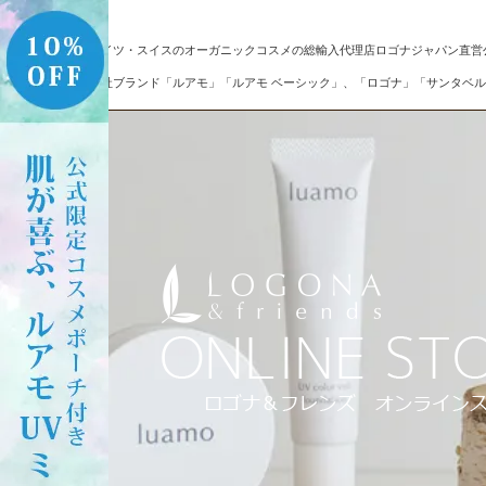
ドイツ・スイスのオーガニックコスメの総輸入代理店ロゴナジャパン直営
自社ブランド「ルアモ」「ルアモ ベーシック」、「ロゴナ」「サンタベル