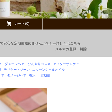
カート(0)
得で安心な定期便始めませんか？！⇒詳しくはこちら
メルマガ登録・解除
め
ダメージヘア
ひんやりコスメ
アフターサンケア
策
デリケートゾーン
エッセンシャルオイル
ケア
ダメージヘア
香水
定期便