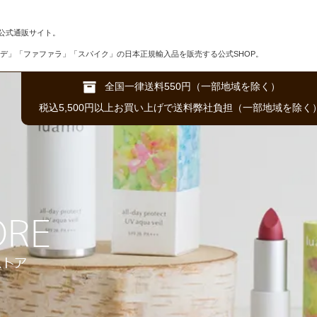
公式通販サイト。
デ」「ファファラ」「スパイク」の日本正規輸入品を販売する公式SHOP。
全国一律送料550円（一部地域を除く）
税込5,500円以上お買い上げで送料弊社負担（一部地域を除く