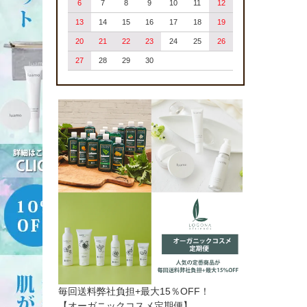
6
7
8
9
10
11
12
13
14
15
16
17
18
19
20
21
22
23
24
25
26
27
28
29
30
毎回送料弊社負担+最大15％OFF！
【オーガニックコスメ定期便】