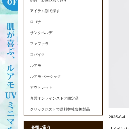
肌質・お悩み別で探す
アイテム別で探す
ロゴナ
サンタベルデ
ファファラ
スパイク
ルアモ
ルアモ ベーシック
アウトレット
直営オンラインストア限定品
クリックポストで送料弊社負担製品
2025-6-4
各種ご案内