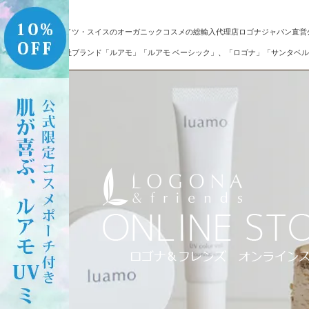
ドイツ・スイスのオーガニックコスメの総輸入代理店ロゴナジャパン直営
自社ブランド「ルアモ」「ルアモ ベーシック」、「ロゴナ」「サンタベル