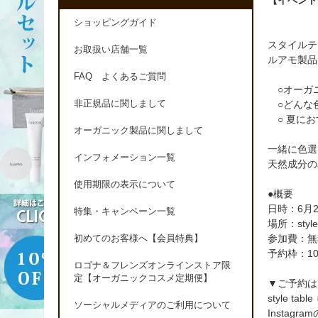
【イベント情
ショッピングガイド
スタイルテ
お取扱い店舗一覧
ルアモ製品
FAQ よくあるご質問
○オーガ
非正規品に関しまして
○どんな
○ 夏にお
オーガニック製品に関しまして
一緒に色選
インフォメーション一覧
天然成分の
使用期限の表示について
●概要
日時：6月
特集・キャンペーン一覧
場所：styl
参加費：無
初めてのお客様へ【会員特典】
予約枠：10
ロゴナ＆フレンズオンラインストア限
定【オーガニックコスメ定期便】
▼ご予約は
style t
ソーシャルメディアのご利用について
Instag