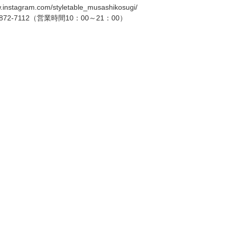
w.instagram.com/styletable_musashikosugi/
-872-7112（営業時間10：00～21：00）