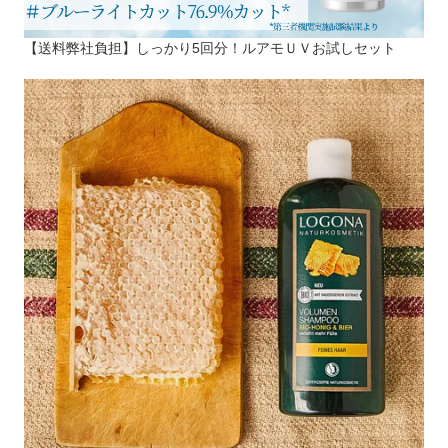
【送料弊社負担】しっかり5回分！ルアモＵＶお試しセット