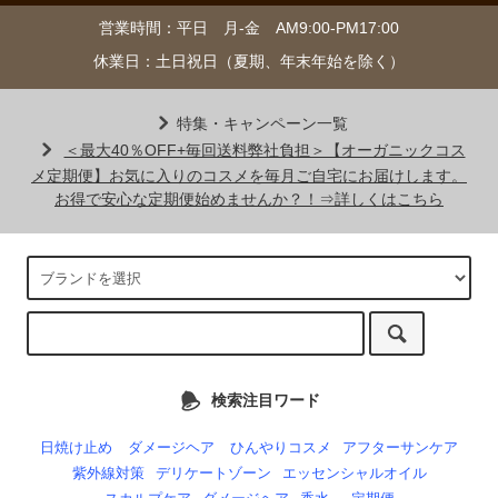
営業時間：平日 月-金 AM9:00-PM17:00
休業日：土日祝日（夏期、年末年始を除く）
特集・キャンペーン一覧
＜最大40％OFF+毎回送料弊社負担＞【オーガニックコス
メ定期便】お気に入りのコスメを毎月ご自宅にお届けします。
お得で安心な定期便始めませんか？！⇒詳しくはこちら
検索注目ワード
日焼け止め
ダメージヘア
ひんやりコスメ
アフターサンケア
紫外線対策
デリケートゾーン
エッセンシャルオイル