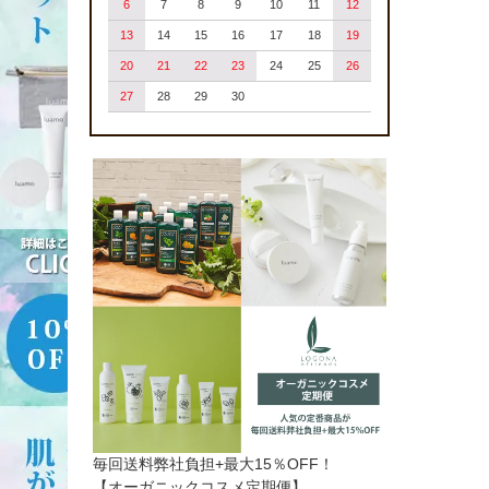
6
7
8
9
10
11
12
13
14
15
16
17
18
19
20
21
22
23
24
25
26
27
28
29
30
毎回送料弊社負担+最大15％OFF！
【オーガニックコスメ定期便】