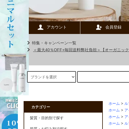
アカウント
会員登録
特集・キャンペーン一覧
＜最大40％OFF+毎回送料弊社負担＞【オーガニ
ホーム
>
ル
カテゴリー
ホーム
>
ア
ホーム
>
ア
髪質・目的別で探す
ホーム
>
ル