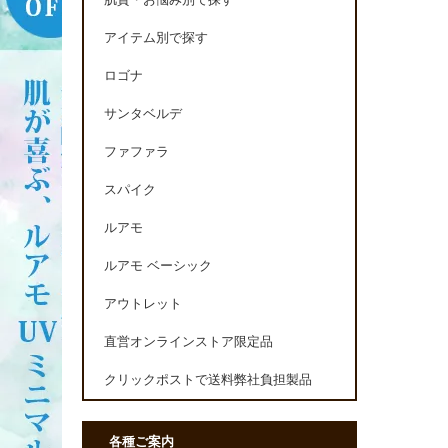
肌質・お悩み別で探す
アイテム別で探す
ロゴナ
サンタベルデ
ファファラ
スパイク
ルアモ
ルアモ ベーシック
アウトレット
直営オンラインストア限定品
クリックポストで送料弊社負担製品
各種ご案内