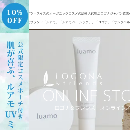
ドイツ・スイスのオーガニックコスメの総輸入代理店ロゴナジャパン直営
自社ブランド「ルアモ」「ルアモ ベーシック」、「ロゴナ」「サンタベル