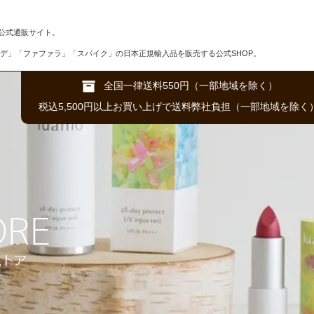
公式通販サイト。
デ」「ファファラ」「スパイク」の日本正規輸入品を販売する公式SHOP。
全国一律送料550円（一部地域を除く）
税込5,500円以上お買い上げで送料弊社負担（一部地域を除く