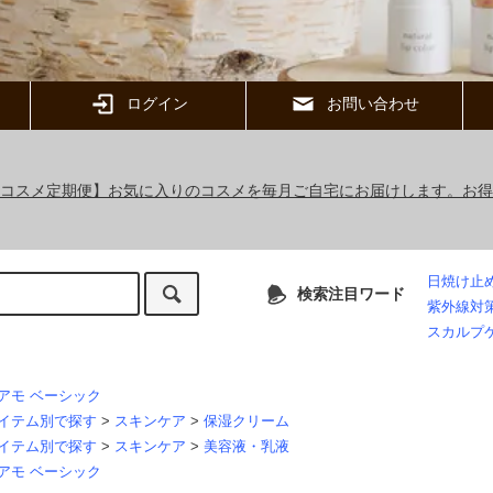
ログイン
お問い合わせ
ックコスメ定期便】お気に入りのコスメを毎月ご自宅にお届けします。お
日焼け止
検索注目ワード
紫外線対
スカルプ
アモ ベーシック
イテム別で探す
>
スキンケア
>
保湿クリーム
イテム別で探す
>
スキンケア
>
美容液・乳液
アモ ベーシック