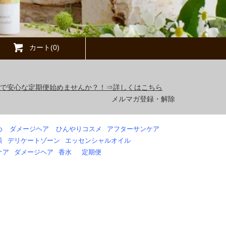
カート(0)
得で安心な定期便始めませんか？！⇒詳しくはこちら
メルマガ登録・解除
め
ダメージヘア
ひんやりコスメ
アフターサンケア
策
デリケートゾーン
エッセンシャルオイル
ケア
ダメージヘア
香水
定期便