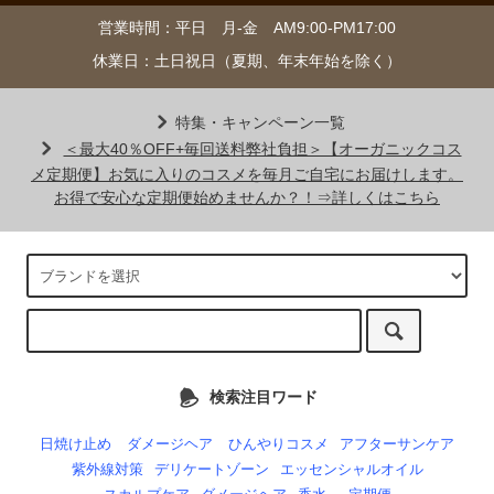
営業時間：平日 月-金 AM9:00-PM17:00
休業日：土日祝日（夏期、年末年始を除く）
特集・キャンペーン一覧
＜最大40％OFF+毎回送料弊社負担＞【オーガニックコス
メ定期便】お気に入りのコスメを毎月ご自宅にお届けします。
お得で安心な定期便始めませんか？！⇒詳しくはこちら
検索注目ワード
日焼け止め
ダメージヘア
ひんやりコスメ
アフターサンケア
紫外線対策
デリケートゾーン
エッセンシャルオイル