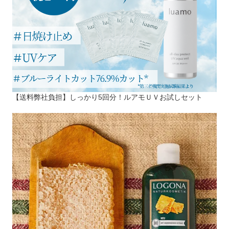
【送料弊社負担】しっかり5回分！ルアモＵＶお試しセット