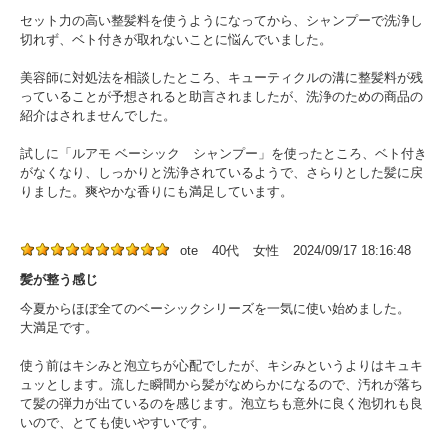
セット力の高い整髪料を使うようになってから、シャンプーで洗浄し
切れず、ベト付きが取れないことに悩んでいました。
美容師に対処法を相談したところ、キューティクルの溝に整髪料が残
っていることが予想されると助言されましたが、洗浄のための商品の
紹介はされませんでした。
試しに「ルアモ ベーシック シャンプー」を使ったところ、ベト付き
がなくなり、しっかりと洗浄されているようで、さらりとした髪に戻
りました。爽やかな香りにも満足しています。
ote
40代
女性
2024/09/17 18:16:48
髪が整う感じ
今夏からほぼ全てのベーシックシリーズを一気に使い始めました。
大満足です。
使う前はキシみと泡立ちが心配でしたが、キシみというよりはキュキ
ュッとします。流した瞬間から髪がなめらかになるので、汚れが落ち
て髪の弾力が出ているのを感じます。泡立ちも意外に良く泡切れも良
いので、とても使いやすいです。