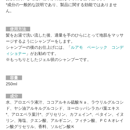
*成分の一般的な説明であり、製品に関する効能ではありませ
ん。
使用方法
髪をお湯で洗い流した後、適量を手のひらにとって地肌をマッサ
ージするようにシャンプーをします。
シャンプーの後のお仕上げには、「
ルアモ ベーシック コンデ
ィショナー
」がお勧めです。
※もっちりとしたジェル状のシャンプーです。
容量
250ml
成分
水、アロエベラ液汁、ココアルキル硫酸Ｎａ、ラウリルグルコシ
ド、ヤシ油アルキルグルコシド、ヨーロッパシラカバ葉エキス
*、アロエベラ葉汁*、グリセリン、カフェイン*、ベタイン、イヌ
リン、海塩、クエン酸、アルギニン、フィチン酸、ＰＣＡオレイ
ン酸グリセリル、香料、ソルビン酸Ｋ