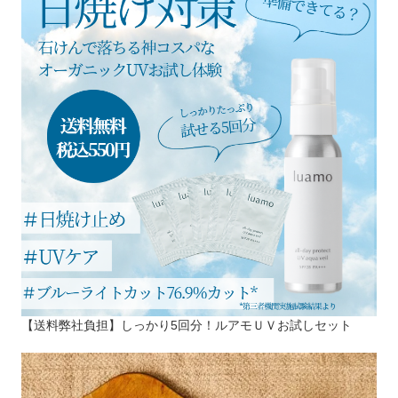
【送料弊社負担】しっかり5回分！ルアモＵＶお試しセット