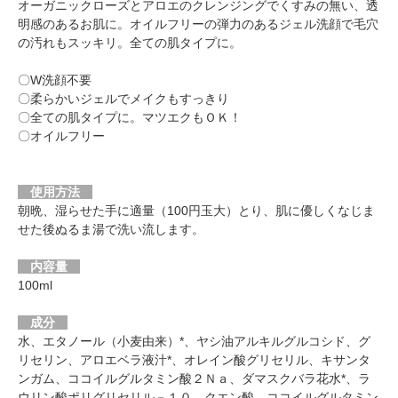
オーガニックローズとアロエのクレンジングでくすみの無い、透
明感のあるお肌に。オイルフリーの弾力のあるジェル洗顔で毛穴
の汚れもスッキリ。全ての肌タイプに。
〇W洗顔不要
〇柔らかいジェルでメイクもすっきり
〇全ての肌タイプに。マツエクもＯＫ！
〇オイルフリー
使用方法
朝晩、湿らせた手に適量（100円玉大）とり、肌に優しくなじま
せた後ぬるま湯で洗い流します。
内容量
100ml
成分
水、エタノール（小麦由来）*、ヤシ油アルキルグルコシド、グ
リセリン、アロエベラ液汁*、オレイン酸グリセリル、キサンタ
ンガム、ココイルグルタミン酸２Ｎａ、ダマスクバラ花水*、ラ
ウリン酸ポリグリセリル－１０、クエン酸、ココイルグルタミン