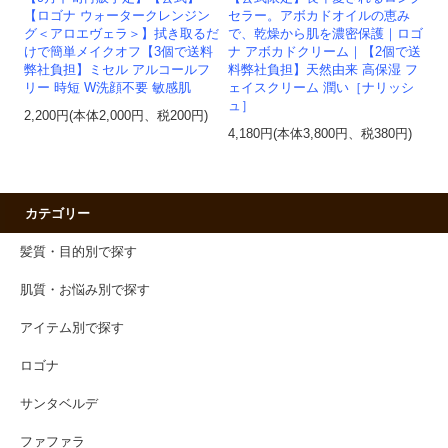
【ロゴナ ウォータークレンジン
セラー。アボカドオイルの恵み
グ＜アロエヴェラ＞】拭き取るだ
で、乾燥から肌を濃密保護｜ロゴ
けで簡単メイクオフ【3個で送料
ナ アボカドクリーム｜【2個で送
弊社負担】ミセル アルコールフ
料弊社負担】天然由来 高保湿 フ
リー 時短 W洗顔不要 敏感肌
ェイスクリーム 潤い［ナリッシ
ュ］
2,200円(本体2,000円、税200円)
4,180円(本体3,800円、税380円)
カテゴリー
髪質・目的別で探す
肌質・お悩み別で探す
アイテム別で探す
ロゴナ
サンタベルデ
ファファラ