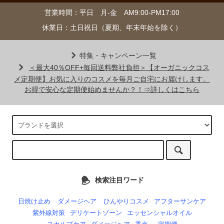
営業時間：平日 月-金 AM9:00-PM17:00
休業日：土日祝日（夏期、年末年始を除く）
特集・キャンペーン一覧
＜最大40％OFF+毎回送料弊社負担＞【オーガニックコス
メ定期便】お気に入りのコスメを毎月ご自宅にお届けします。
お得で安心な定期便始めませんか？！⇒詳しくはこちら
検索注目ワード
日焼け止め
ダメージヘア
ひんやりコスメ
アフターサンケア
紫外線対策
デリケートゾーン
エッセンシャルオイル