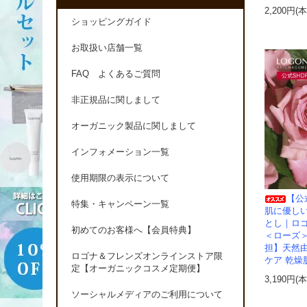
2,200円(
ショッピングガイド
お取扱い店舗一覧
FAQ よくあるご質問
非正規品に関しまして
オーガニック製品に関しまして
インフォメーション一覧
使用期限の表示について
【公
特集・キャンペーン一覧
肌に優し
とし｜ロ
初めてのお客様へ【会員特典】
＜ローズ
担】天然由
ロゴナ＆フレンズオンラインストア限
ケア 乾燥肌 m
定【オーガニックコスメ定期便】
3,190円(
ソーシャルメディアのご利用について