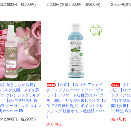
本体2,000円、税200円)
2,200円(本体2,000円、税200円)
2,750円(本
式】落としながら潤す、
【公式】【ロゴナ アイメイ
【9
いミルク洗顔。メイク落
クアップリムーバー＜アロエヴェ
式】【ロゴ
ゴナ クレンジングミルク
ラ＞】デリケートな目元のメイク
ング＜アロ
＞｜【2個で送料弊社負
を、潤い守りながら優しくオフ【3
だけで簡単
来 オーガニック スキン
個で送料弊社負担】ポイントクレ
弊社負担】
oisture lift
ンジング 植物オイル 敏感肌 classi
ー 時短 W
c
本体2,900円、税290円)
売り切れ
売り切れ