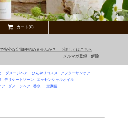
カート(0)
得で安心な定期便始めませんか？！⇒詳しくはこちら
メルマガ登録・解除
め
ダメージヘア
ひんやりコスメ
アフターサンケア
策
デリケートゾーン
エッセンシャルオイル
ケア
ダメージヘア
香水
定期便