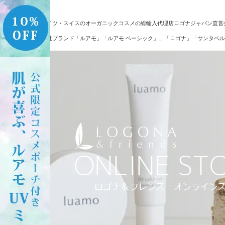
ドイツ・スイスのオーガニックコスメの総輸入代理店ロゴナジャパン直営
自社ブランド「ルアモ」「ルアモ ベーシック」、「ロゴナ」「サンタベル