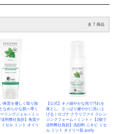
全
7
商品
い角質を優しく取り除
【公式】キメ細やかな泡で汚れを
となめらかな肌へ導く
落とし、さっぱり健やかに洗い上
ピーリングジェル＜ミン
げる｜ロゴナ クラリファイ クレン
で送料弊社負担】角質ケ
ジングフォーム＜ミント＞【2個で
 ミセル ミント オイリ
送料弊社負担】洗顔料 ニキビ ミセ
ル ミント オイリー肌 purify