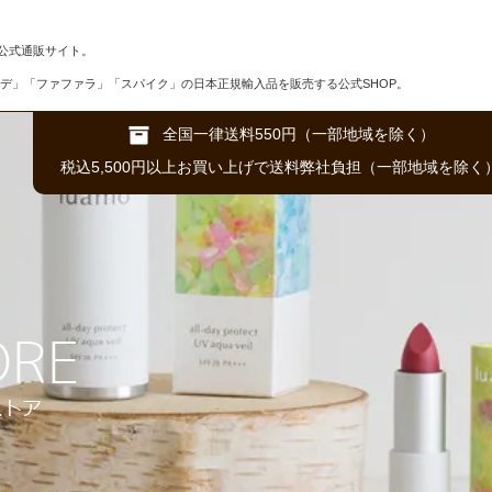
公式通販サイト。
デ」「ファファラ」「スパイク」の日本正規輸入品を販売する公式SHOP。
全国一律送料550円（一部地域を除く）
税込5,500円以上お買い上げで送料弊社負担（一部地域を除く