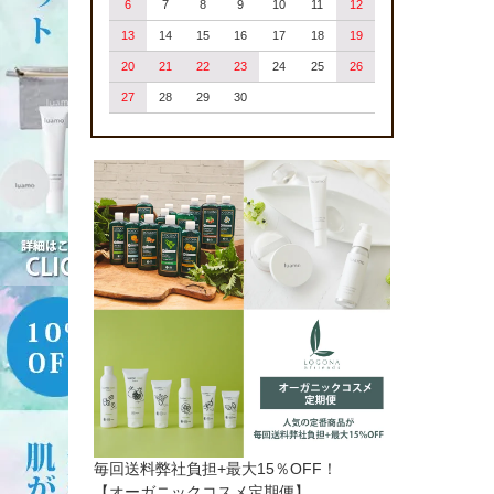
6
7
8
9
10
11
12
13
14
15
16
17
18
19
20
21
22
23
24
25
26
27
28
29
30
毎回送料弊社負担+最大15％OFF！
【オーガニックコスメ定期便】