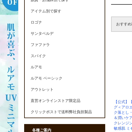
肌質・お悩み別で探す
アイテム別で探す
ロゴナ
おすすめ
サンタベルデ
ファファラ
スパイク
ルアモ
ルアモ ベーシック
アウトレット
直営オンラインストア限定品
【公式】【
グ＜アロ
クリックポストで送料弊社負担製品
ク落とし
＆潤いケ
クレンジン
敏感肌 ミセル
各種ご案内