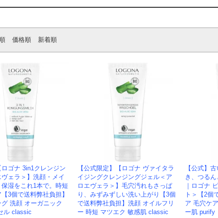
順
価格順
新着順
ロゴナ 3in1クレンジン
【公式限定】【ロゴナ ヴァイタラ
【公式】古
エヴェラ＞】洗顔・メイ
イジングクレンジングジェル＜ア
き、つるん
・保湿をこれ1本で。時短
ロエヴェラ＞】毛穴汚れもさっぱ
｜ロゴナ 
ア【3個で送料弊社負担】
り、みずみずしい洗い上がり【3個
ト＞【2個
グ 洗顔 オーガニック
で送料弊社負担】洗顔 オイルフリ
ア 毛穴ケア
 classic
ー 時短 マツエク 敏感肌 classic
ー肌 purify