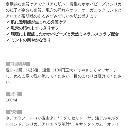
定期的な角質ケアでクリアな肌へ。貴重なホホバビーズとシリカ
の粒子が余分な角質、毛穴の汚れをオフ。オーガニックミントと
アロエが透明感のあるみずみずしいお肌に整えます。
✓ 肌に透明感が生まれる角質ケア
✓ 毛穴の汚れもすっきりオフ
✓ 環境にも配慮したホホバビーズと天然ミネラルスクラブ配合
✓ ミントの爽やかな香り
使用方法
週1～2回、洗顔後、適量（100円玉大）でやさしくマッサージ
し、ぬるま湯で洗い流してください。目のまわりは避けてくださ
い。
容量
100ml
成分
水、エタノール（小麦由来）*、グリセリン、ヤシ油アルキルグ
ルコシド、シリカ、アロエベラ液汁*、キサンタンガム、オレイ