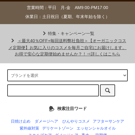
営業時間：平日 月-金 AM9:00-PM17:00
休業日：土日祝日（夏期、年末年始を除く）
特集・キャンペーン一覧
＜最大40％OFF+毎回送料弊社負担＞【オーガニックコス
メ定期便】お気に入りのコスメを毎月ご自宅にお届けします。
お得で安心な定期便始めませんか？！⇒詳しくはこちら
検索注目ワード
日焼け止め
ダメージヘア
ひんやりコスメ
アフターサンケア
紫外線対策
デリケートゾーン
エッセンシャルオイル