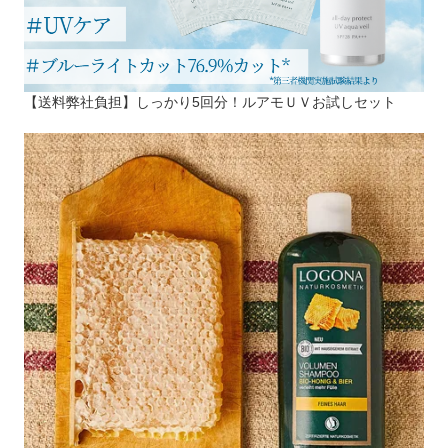
【送料弊社負担】しっかり5回分！ルアモＵＶお試しセット