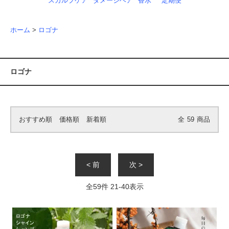
スカルプケア
ダメージヘア
香水
定期便
ホーム
>
ロゴナ
ロゴナ
おすすめ順
価格順
新着順
全
59
商品
< 前
次 >
全
59
件
21
-
40
表示