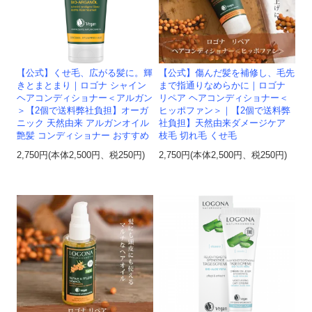
【公式】傷んだ髪を補修し、毛先
【公式】くせ毛、広がる髪に。輝
まで指通りなめらかに｜ロゴナ
きとまとまり｜ロゴナ シャイン
リペア ヘアコンディショナー＜
ヘアコンディショナー＜アルガン
ヒッポファン＞｜【2個で送料弊
＞【2個で送料弊社負担】オーガ
社負担】天然由来ダメージケア
ニック 天然由来 アルガンオイル
枝毛 切れ毛 くせ毛
艶髪 コンディショナー おすすめ
2,750円(本体2,500円、税250円)
2,750円(本体2,500円、税250円)