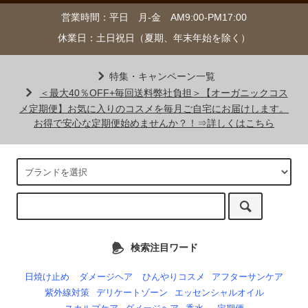
営業時間：平日 月-金 AM9:00-PM17:00
休業日：土日祝日（夏期、年末年始を除く）
特集・キャンペーン一覧
＜最大40％OFF+毎回送料弊社負担＞【オーガニックコス
メ定期便】お気に入りのコスメを毎月ご自宅にお届けします。
お得で安心な定期便始めませんか？！⇒詳しくはこちら
検索注目ワード
日焼け止め
ダメージヘア
ひんやりコスメ
アフターサンケア
紫外線対策
デリケートゾーン
エッセンシャルオイル