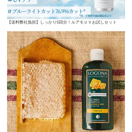
【送料弊社負担】しっかり5回分！ルアモＵＶお試しセット