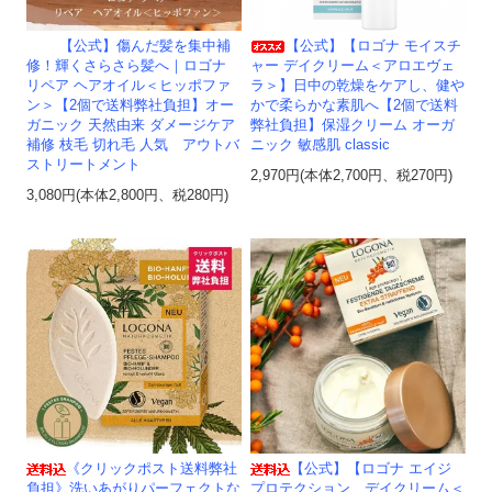
【公式】傷んだ髪を集中補
【公式】【ロゴナ モイスチ
修！輝くさらさら髪へ｜ロゴナ
ャー デイクリーム＜アロエヴェ
リペア ヘアオイル＜ヒッポファ
ラ＞】日中の乾燥をケアし、健や
ン＞【2個で送料弊社負担】オー
かで柔らかな素肌へ【2個で送料
ガニック 天然由来 ダメージケア
弊社負担】保湿クリーム オーガ
補修 枝毛 切れ毛 人気 アウトバ
ニック 敏感肌 classic
ストリートメント
2,970円(本体2,700円、税270円)
3,080円(本体2,800円、税280円)
《クリックポスト送料弊社
【公式】【ロゴナ エイジ
負担》洗いあがりパーフェクトな
プロテクション デイクリーム＜