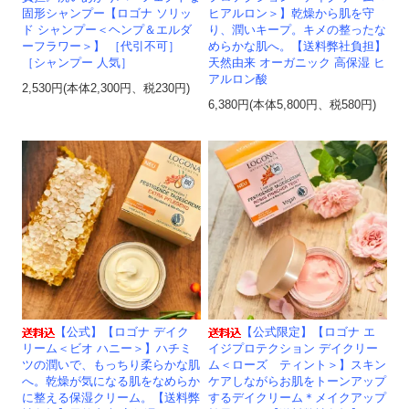
固形シャンプー【ロゴナ ソリッ
ヒアルロン＞】乾燥から肌を守
ド シャンプー＜ヘンプ＆エルダ
り、潤いキープ。キメの整ったな
ーフラワー＞】 ［代引不可］
めらかな肌へ。【送料弊社負担】
［シャンプー 人気］
天然由来 オーガニック 高保湿 ヒ
アルロン酸
2,530円(本体2,300円、税230円)
6,380円(本体5,800円、税580円)
【公式】【ロゴナ デイク
【公式限定】【ロゴナ エ
リーム＜ビオ ハニー＞】ハチミ
イジプロテクション デイクリー
ツの潤いで、もっちり柔らかな肌
ム＜ローズ ティント＞】スキン
へ。乾燥が気になる肌をなめらか
ケアしながらお肌をトーンアップ
に整える保湿クリーム。【送料弊
するデイクリーム＊メイクアップ