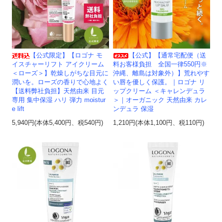
【公式限定】【ロゴナ モ
【公式】【通常宅配便（送
イスチャーリフト アイクリーム
料お客様負担 全国一律550円※
＜ローズ＞】乾燥しがちな目元に
沖縄、離島は対象外）】荒れやす
潤いを。ローズの香りで心地よく
い唇を優しく保護。｜ロゴナ リ
【送料弊社負担】天然由来 目元
ップクリーム ＜キャレンデュラ
専用 集中保湿 ハリ 弾力 moistur
＞｜オーガニック 天然由来 カレ
e lift
ンデュラ 保湿
5,940円(本体5,400円、税540円)
1,210円(本体1,100円、税110円)