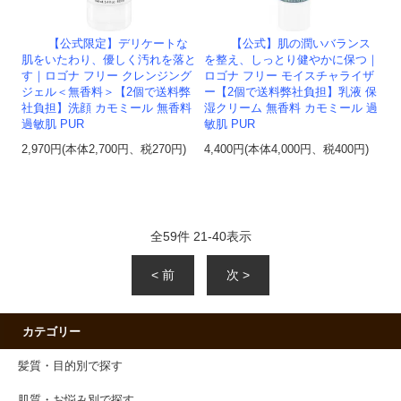
【公式限定】デリケートな
【公式】肌の潤いバランス
肌をいたわり、優しく汚れを落と
を整え、しっとり健やかに保つ｜
す｜ロゴナ フリー クレンジング
ロゴナ フリー モイスチャライザ
ジェル＜無香料＞【2個で送料弊
ー【2個で送料弊社負担】乳液 保
社負担】洗顔 カモミール 無香料
湿クリーム 無香料 カモミール 過
過敏肌 PUR
敏肌 PUR
2,970円(本体2,700円、税270円)
4,400円(本体4,000円、税400円)
全
59
件
21
-
40
表示
< 前
次 >
カテゴリー
髪質・目的別で探す
肌質・お悩み別で探す