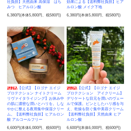
社負担】天然由来 高保湿 はち
効果による【送料弊社負担】ヒア
みつ ヒアルロン酸
ルロン酸 メイク下地
6,380円(本体5,800円、税580円)
6,380円(本体5,800円、税580円)
【公式】【ロゴナ エイジ
【公式】【ロゴナ エイジ
プロテクション ナイトクリーム
プロテクション アイクリーム】
リヴァイタライジング】お休み中
デリケートな目元を潤いのヴェー
の肌に濃密な潤いとハリを。しな
ルで保護。ピンとしたハリ感を与
やかに整える夜用集中保湿クリー
え、乾燥を防ぐ集中美容クリーム
ム。【送料弊社負担】ヒアルロン
【送料弊社負担】天然由来 ヒア
酸 アルコールフリー
ルロン酸
6,600円(本体6,000円、税600円)
6,600円(本体6,000円、税600円)