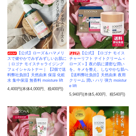
【公式】ローズ＆ハマメリ
【公式】【ロゴナ モイス
スで健やかでみずみずしいお肌に
チャーリフト ナイトクリーム＜
｜ロゴナ モイスチャライジング
ローズ＞】夜の肌に濃密な潤い
フェイシャルトナー｜ 【2個で送
を。キメを整え、しなやかな肌へ
料弊社負担】天然由来 保湿 化粧
【送料弊社負担】天然由来 夜用
水 集中保湿 無香料 moisture lift
クリーム 潤い ハリ 弾力 moistur
e lift
4,400円(本体4,000円、税400円)
5,940円(本体5,400円、税540円)