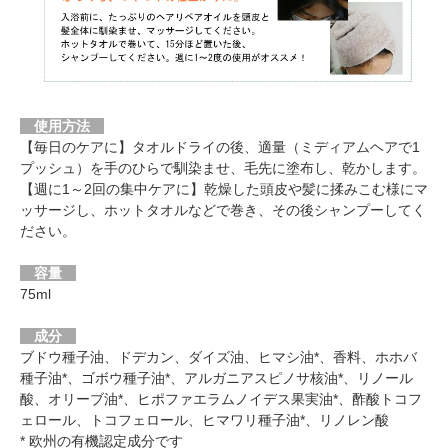
使用方法
【毎日のケアに】タオルドライの後、適量（ミディアムヘアで1
プッシュ）を手のひらで馴染ませ、毛先に塗布し、乾かします。
【週に1～2回の集中ケアに】乾燥した頭皮や髪に揉みこむ様にマ
ッサージし、ホットタオルなどで巻き、その後シャンプーしてく
ださい。
容量
75ml
成分
ブドウ種子油、ドデカン、ダイズ油、ヒマシ油*、香料、ホホバ
種子油*、ゴボウ種子油*、アルガニアスピノサ核油*、リノール
酸、オリーブ油*、ヒポファエラムノイデス果実油*、酢酸トコフ
ェロール、トコフェロール、ヒマワリ種子油*、リノレン酸
* 欧州の有機認定成分です