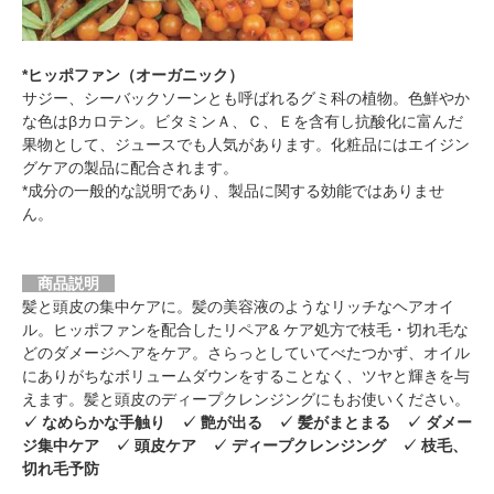
*ヒッポファン（オーガニック）
サジー、シーバックソーンとも呼ばれるグミ科の植物。色鮮やか
な色はβカロテン。ビタミンＡ、Ｃ、Ｅを含有し抗酸化に富んだ
果物として、ジュースでも人気があります。化粧品にはエイジン
グケアの製品に配合されます。
*成分の一般的な説明であり、製品に関する効能ではありませ
ん。
商品説明
髪と頭皮の集中ケアに。髪の美容液のようなリッチなヘアオイ
ル。ヒッポファンを配合したリペア& ケア処方で枝毛・切れ毛な
どのダメージヘアをケア。さらっとしていてべたつかず、オイル
にありがちなボリュームダウンをすることなく、ツヤと輝きを与
えます。髪と頭皮のディープクレンジングにもお使いください。
✓ なめらかな手触り ✓ 艶が出る ✓ 髪がまとまる ✓ ダメー
ジ集中ケア ✓ 頭皮ケア ✓ ディープクレンジング ✓ 枝毛、
切れ毛予防