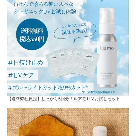
【送料弊社負担】しっかり5回分！ルアモＵＶお試しセット