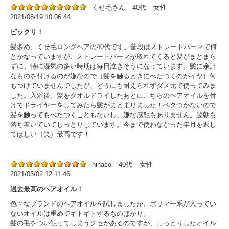
くせ毛さん
40代
女性
2021/08/19 10:06:44
ビックリ！
髪多め、くせ毛ロングヘアの40代です。普段はストレートパーマで何
とかなっていますが、ストレートパーマが取れてくると髪がまとまら
ずに、特に湿気の多い時期は毎日泣きそうになっています。髪に余計
なものを付けるのが嫌なので（髪を触るときにべたつくのがイヤ）何
もつけていませんでしたが、どうにも耐えられずダメ元で使ってみま
した。入浴後、髪をタオルドライしたあとにこちらのヘアオイルを付
けてドライヤーをしてみたら髪がまとまりました！ベタつかないので
髪を触ってもべたつくこともないし、嫌な感触もありません。翌朝も
落ち着いていてしっとりしています。今まで使わなかった年月を返し
てほしい（笑）最高です！
hinaco
40代
女性
2021/03/02 12:11:46
過去最高のヘアオイル！
色々なブランドのヘアオイルを試しましたが、ポリマー系が入ってい
ないオイルは重めでギトギトするものばかり。
髪の毛をつい触ってしまうクセがあるのですが、しっとりしたオイル