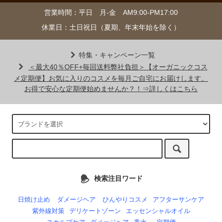
営業時間：平日 月-金 AM9:00-PM17:00
休業日：土日祝日（夏期、年末年始を除く）
特集・キャンペーン一覧
＜最大40％OFF+毎回送料弊社負担＞【オーガニックコス
メ定期便】お気に入りのコスメを毎月ご自宅にお届けします。
お得で安心な定期便始めませんか？！⇒詳しくはこちら
検索注目ワード
日焼け止め
ダメージヘア
ひんやりコスメ
アフターサンケア
紫外線対策
デリケートゾーン
エッセンシャルオイル