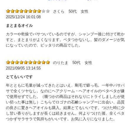
さくら
50代
女性
2025/12/24 16:01:08
まとまるオイル
カラーや乾燥でパサついているのですが、シャンプー後に付けて乾か
すと、まとまりがよくなります。ベタつかないし、髪のダメージが気
になっていたので、ピッタリの商品でした。
のりたま
50代
女性
2021/09/05 13:14:55
とてもいいです
年とともに毛量が減ってきたとはいえ、剛毛で癖っ毛。一年中パサパ
サで全くツヤなし。なのにヘアクリーム・ヘアオイルのベタベタが嫌
で使用せずでした。（幾つかの商品はそれなりにトライしましたが使
い切った事は無し）こちらでロゴナの石鹸シャンプーに出会い、品質
の良さに驚きヘアオイルも購入。結果とてもいいです。つけた時に少
し甘い香りがしますが長くは続きません。何よりつけた後、全くベタ
つかずサラサラで気持ちがいいです。お気に入りになりました。