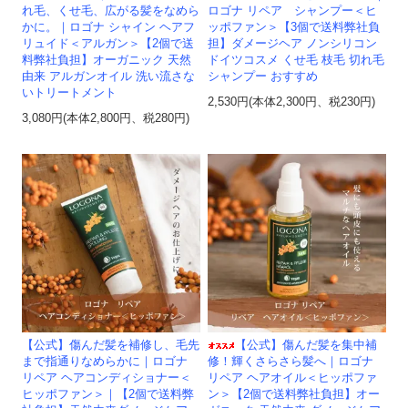
ロゴナ リペア シャンプー＜ヒ
れ毛、くせ毛、広がる髪をなめら
ッポファン＞【3個で送料弊社負
かに。｜ロゴナ シャイン ヘアフ
担】ダメージヘア ノンシリコン
リュイド＜アルガン＞【2個で送
ドイツコスメ くせ毛 枝毛 切れ毛
料弊社負担】オーガニック 天然
シャンプー おすすめ
由来 アルガンオイル 洗い流さな
いトリートメント
2,530円(本体2,300円、税230円)
3,080円(本体2,800円、税280円)
【公式】傷んだ髪を補修し、毛先
【公式】傷んだ髪を集中補
まで指通りなめらかに｜ロゴナ
修！輝くさらさら髪へ｜ロゴナ
リペア ヘアコンディショナー＜
リペア ヘアオイル＜ヒッポファ
ヒッポファン＞｜【2個で送料弊
ン＞【2個で送料弊社負担】オー