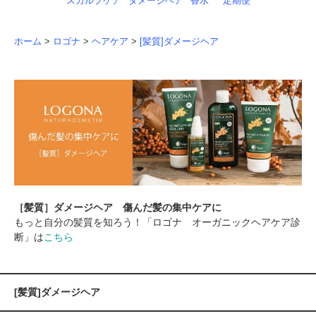
スカルプケア
ダメージヘア
香水
定期便
ホーム
>
ロゴナ
>
ヘアケア
>
[髪質]ダメージヘア
［髪質］ダメージヘア 傷んだ髪の集中ケアに
もっと自分の髪質を知ろう！「ロゴナ オーガニックヘアケア診
断」は
こちら
[髪質]ダメージヘア