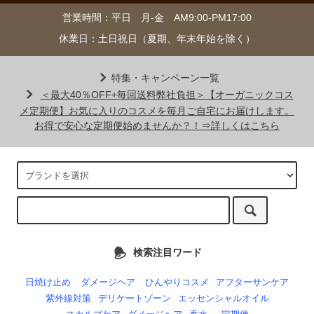
営業時間：平日 月-金 AM9:00-PM17:00
休業日：土日祝日（夏期、年末年始を除く）
特集・キャンペーン一覧
＜最大40％OFF+毎回送料弊社負担＞【オーガニックコス
メ定期便】お気に入りのコスメを毎月ご自宅にお届けします。
お得で安心な定期便始めませんか？！⇒詳しくはこちら
検索注目ワード
日焼け止め
ダメージヘア
ひんやりコスメ
アフターサンケア
紫外線対策
デリケートゾーン
エッセンシャルオイル