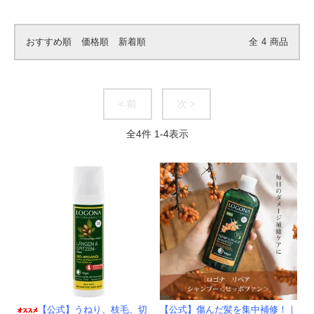
おすすめ順
価格順
新着順
全
4
商品
< 前
次 >
全
4
件
1
-
4
表示
【公式】傷んだ髪を集中補修！｜
【公式】うねり、枝毛、切