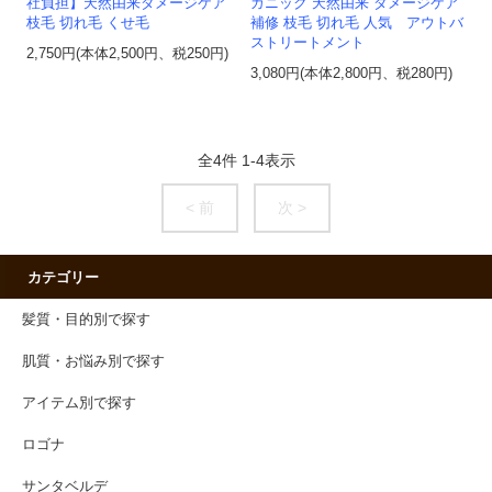
社負担】天然由来ダメージケア
ガニック 天然由来 ダメージケア
枝毛 切れ毛 くせ毛
補修 枝毛 切れ毛 人気 アウトバ
ストリートメント
2,750円(本体2,500円、税250円)
3,080円(本体2,800円、税280円)
全
4
件
1
-
4
表示
< 前
次 >
カテゴリー
髪質・目的別で探す
肌質・お悩み別で探す
アイテム別で探す
ロゴナ
サンタベルデ