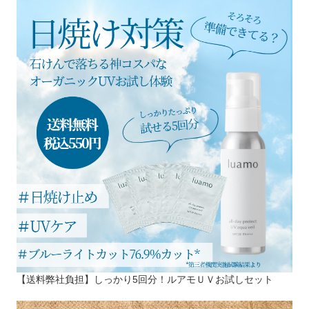
【送料弊社負担】しっかり5回分！ルアモＵＶお試しセット