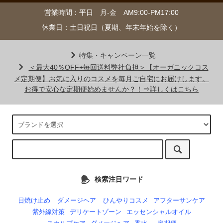
営業時間：平日 月-金 AM9:00-PM17:00
休業日：土日祝日（夏期、年末年始を除く）
特集・キャンペーン一覧
＜最大40％OFF+毎回送料弊社負担＞【オーガニックコス
メ定期便】お気に入りのコスメを毎月ご自宅にお届けします。
お得で安心な定期便始めませんか？！⇒詳しくはこちら
検索注目ワード
日焼け止め
ダメージヘア
ひんやりコスメ
アフターサンケア
紫外線対策
デリケートゾーン
エッセンシャルオイル