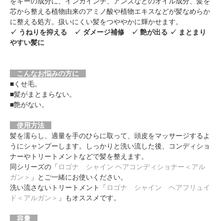
をキーの成分に、インカインチ、アンズなどのオイル成分、髪を
芯から整える植物由来のアミノ酸や植物エキスなどが髪なめらか
に整える処方。扱いにくい髪をつややかに輝かせます。
✓ うねりを抑える ✓ ダメージ補修 ✓ 艶が出る ✓ まとまり
やすい髪に
こんなお悩みの方に
■くせ毛。
■髪がまとまらない。
■艶がない。
使用方法
髪を濡らし、適量を手のひらに取って、頭皮をマッサージするよ
うにシャンプーします。しっかりと洗い流した後、コンディショ
ナーやトリートメントなどで髪を整えます。
同シリーズの「
ロゴナ シャイン ヘアコンディショナー＜アル
ガン＞
」とご一緒にお使いください。
洗い流さないトリートメント「
ロゴナ シャイン ヘアフリュイ
ド＜アルガン＞
」もオススメです。
容量