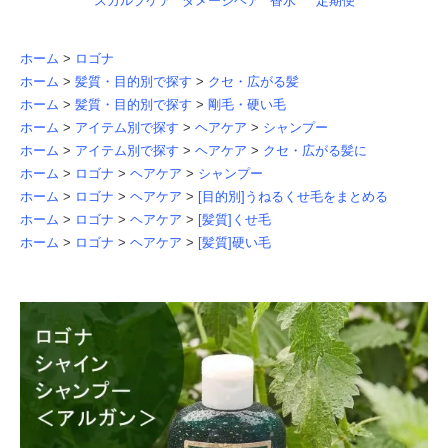
スカルプケア
ダメージヘア
香水
定期便
ホーム
>
ロゴナ
ホーム
>
髪質・目的別で探す
>
クセ・広がる髪
ホーム
>
髪質・目的別で探す
>
剛毛・硬い毛
ホーム
>
アイテム別で探す
>
ヘアケア
>
シャンプー
ホーム
>
アイテム別で探す
>
ヘアケア
>
クセ・広がる髪に
ホーム
>
ロゴナ
>
ヘアケア
>
シャンプー
ホーム
>
ロゴナ
>
ヘアケア
>
[目的別]うねるくせ毛をまとめる
ホーム
>
ロゴナ
>
ヘアケア
>
[髪質]くせ毛
ホーム
>
ロゴナ
>
ヘアケア
>
[髪質]硬い毛