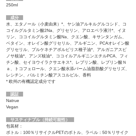
250ml
成分
水、エタノール（小麦由来）*、ヤシ油アルキルグルコシド、コ
コイルグルタミン酸2Na、グリセリン、アロエベラ液汁*、イヌ
リン、ココイルグルタミン酸Na、クエン酸、キサンタンガム、
ベタイン、オレイン酸グリセリル、アルギニン、PCAオレイン酸
グリセリル、プルケネチアボルビリス種子油*、アルガニアスピ
ノサ核油*、アンズ核油*、ココイルアルギニンエチルPCA、フィ
チン酸、セイヨウイラクサエキス*、レブリン酸、レブリン酸Ｎ
ａ、トコフェロール、クエン酸水添パーム油脂肪酸グリセリズ、
レシチン、パルミチン酸アスコルビル、香料
* 欧州の有機認定成分です
認証
Natrue
Vegan
サスティナブル（持続可能性）
包装材：
ボトル：100％リサイクルPETのボトル、ラベル：50％リサイク