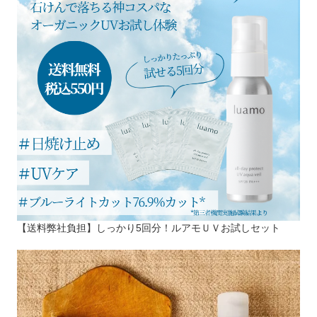
【送料弊社負担】しっかり5回分！ルアモＵＶお試しセット