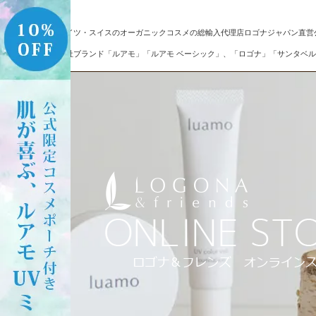
ドイツ・スイスのオーガニックコスメの総輸入代理店ロゴナジャパン直営
自社ブランド「ルアモ」「ルアモ ベーシック」、「ロゴナ」「サンタベル