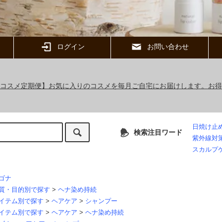
ログイン
お問い合わせ
ックコスメ定期便】お気に入りのコスメを毎月ご自宅にお届けします。お
日焼け止
検索注目ワード
紫外線対
スカルプ
ゴナ
質・目的別で探す
>
ヘナ染め持続
イテム別で探す
>
ヘアケア
>
シャンプー
イテム別で探す
>
ヘアケア
>
ヘナ染め持続