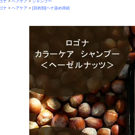
ゴナ
>
ヘアケア
>
シャンプー
ゴナ
>
ヘアケア
>
[目的別]ヘナ染め持続