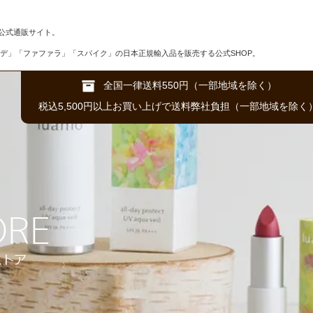
公式通販サイト。
デ」「ファファラ」「スパイク」の日本正規輸入品を販売する公式SHOP。
全国一律送料550円（一部地域を除く）
税込5,500円以上お買い上げで送料弊社負担（一部地域を除く