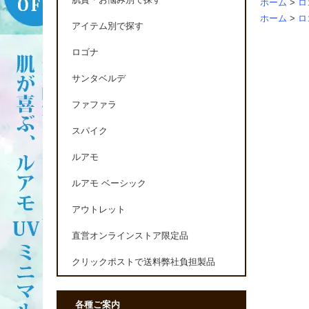
肌質・お悩み別で探す
ホーム
>
ロ
ホーム
>
ロ
アイテム別で探す
ロゴナ
サンタベルデ
ファファラ
スパイク
ルアモ
ルアモ ベーシック
アウトレット
直営オンラインストア限定品
クリックポストで送料弊社負担製品
各種ご案内