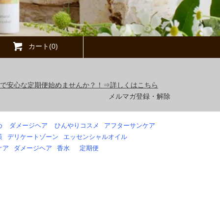
カート(0)
得で安心な定期便始めませんか？！⇒詳しくはこちら
メルマガ登録・解除
め
ダメージヘア
ひんやりコスメ
アフターサンケア
策
デリケートゾーン
エッセンシャルオイル
ケア
ダメージヘア
香水
定期便