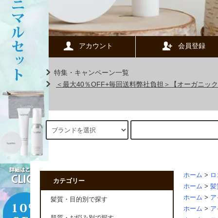
アカウント
会員登録
特集・キャンペーン一覧
＜最大40％OFF+毎回送料弊社負担＞【オーガニ
ホーム
>
ロ
カテゴリー
ホーム
>
髪
ホーム
>
ア
髪質・目的別で探す
ホーム
>
ア