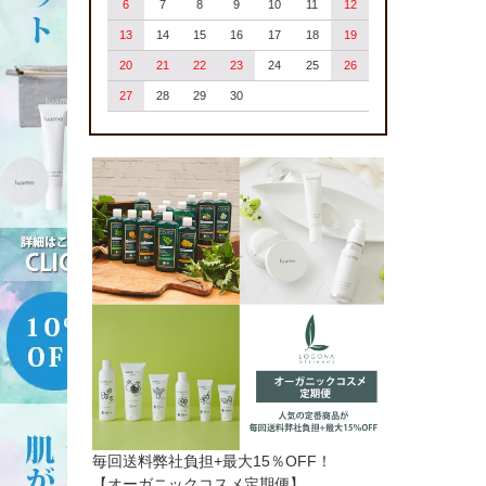
6
7
8
9
10
11
12
13
14
15
16
17
18
19
20
21
22
23
24
25
26
27
28
29
30
毎回送料弊社負担+最大15％OFF！
【オーガニックコスメ定期便】