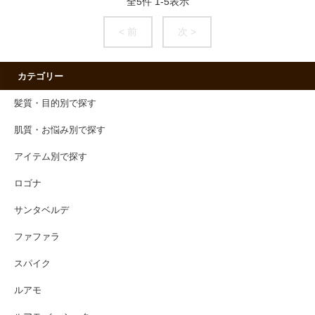
全
5
件
1
-
5
表示
< 前
次 >
カテゴリー
髪質・目的別で探す
肌質・お悩み別で探す
アイテム別で探す
ロゴナ
サンタベルデ
ファファラ
スパイク
ルアモ