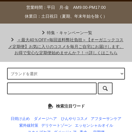
営業時間：平日 月-金 AM9:00-PM17:00
休業日：土日祝日（夏期、年末年始を除く）
特集・キャンペーン一覧
＜最大40％OFF+毎回送料弊社負担＞【オーガニックコス
メ定期便】お気に入りのコスメを毎月ご自宅にお届けします。
お得で安心な定期便始めませんか？！⇒詳しくはこちら
検索注目ワード
日焼け止め
ダメージヘア
ひんやりコスメ
アフターサンケア
紫外線対策
デリケートゾーン
エッセンシャルオイル