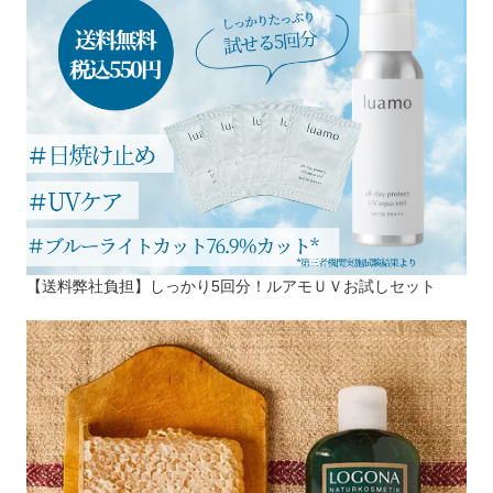
【送料弊社負担】しっかり5回分！ルアモＵＶお試しセット