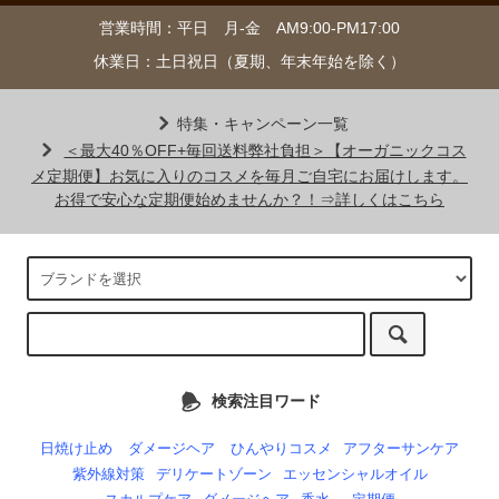
営業時間：平日 月-金 AM9:00-PM17:00
休業日：土日祝日（夏期、年末年始を除く）
特集・キャンペーン一覧
＜最大40％OFF+毎回送料弊社負担＞【オーガニックコス
メ定期便】お気に入りのコスメを毎月ご自宅にお届けします。
お得で安心な定期便始めませんか？！⇒詳しくはこちら
検索注目ワード
日焼け止め
ダメージヘア
ひんやりコスメ
アフターサンケア
紫外線対策
デリケートゾーン
エッセンシャルオイル