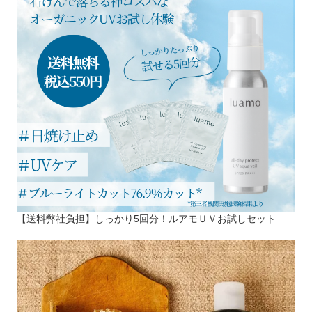
【送料弊社負担】しっかり5回分！ルアモＵＶお試しセット