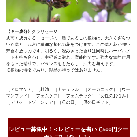
《キー成分》クラリセージ
丈高く成長する、セージの一種であるこの植物は、大きくざらつ
いた葉と、非常に繊細な紫色の花をつけます。この葉と花が強い
芳香を放つのです。明るく、澄みきった香りは同時にハーバルノ
ートも持ち合わせ、幸福感に溢れ、官能的です。強力な鎮静作用
をもった精油で、バランスをもたらし、活力を与えます。
※植物の特徴であり、製品の特長ではありません。
［アロマケア］［精油］［ナチュラル］［オーガニック］［ウー
マンフッド］［フェムケア］［フェムテック］［女性のお悩み］
［デリケートゾーンケア］［母の日］［母の日ギフト］
レビュー募集中！＜レビューを書いて500円クー