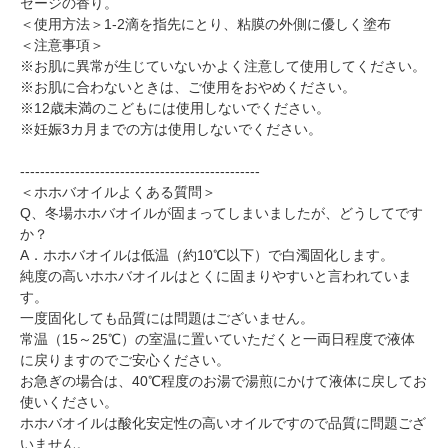
セージの香り。
＜使用方法＞1-2滴を指先にとり、粘膜の外側に優しく塗布
＜注意事項＞
※お肌に異常が生じていないかよく注意して使用してください。
※お肌に合わないときは、ご使用をおやめください。
※12歳未満のこどもには使用しないでください。
※妊娠3カ月までの方は使用しないでください。
------------------------------------------------
＜ホホバオイルよくある質問＞
Q、冬場ホホバオイルが固まってしまいましたが、どうしてです
か？
A．ホホバオイルは低温（約10℃以下）で白濁固化します。
純度の高いホホバオイルはとくに固まりやすいと言われていま
す。
一度固化しても品質には問題はございません。
常温（15～25℃）の室温に置いていただくと一両日程度で液体
に戻りますのでご安心ください。
お急ぎの場合は、40℃程度のお湯で湯煎にかけて液体に戻してお
使いください。
ホホバオイルは酸化安定性の高いオイルですので品質に問題ござ
いません。