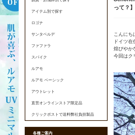
肌質・お悩み別で探す
って？
アイテム別で探す
ロゴナ
こんにち
サンタベルデ
ドイツ在
ファファラ
煌びやか
今回はク
スパイク
ルアモ
ルアモ ベーシック
アウトレット
直営オンラインストア限定品
クリックポストで送料弊社負担製品
各種ご案内