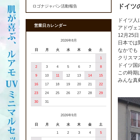
ドイツ
ロゴナジャパン活動報告
ドイツ人
営業日カレンダー
アドヴェ
12月25
2026年8月
日本では
なかでも
日
月
火
水
木
金
土
クリスマ
1
ドイツ国
2
3
4
5
6
7
8
この時期
9
10
11
12
13
14
15
みんな真
16
17
18
19
20
21
22
23
24
25
26
27
28
29
30
31
2026年9月
日
月
火
水
木
金
土
1
2
3
4
5