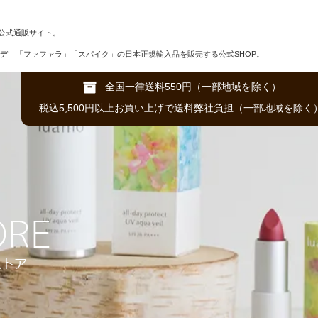
公式通販サイト。
デ」「ファファラ」「スパイク」の日本正規輸入品を販売する公式SHOP。
全国一律送料550円（一部地域を除く）
税込5,500円以上お買い上げで送料弊社負担（一部地域を除く