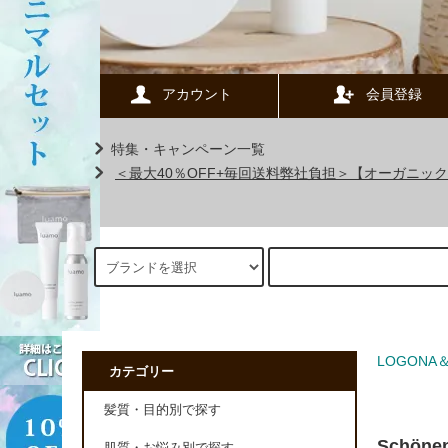
アカウント
会員登録
特集・キャンペーン一覧
＜最大40％OFF+毎回送料弊社負担＞【オーガニ
LOGONA
カテゴリー
髪質・目的別で探す
Schö