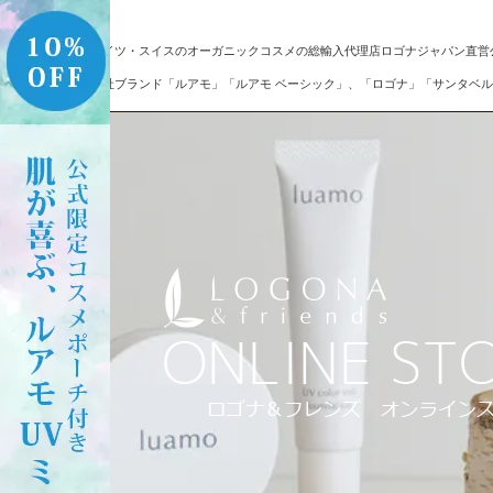
ドイツ・スイスのオーガニックコスメの総輸入代理店ロゴナジャパン直営
自社ブランド「ルアモ」「ルアモ ベーシック」、「ロゴナ」「サンタベル