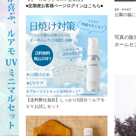
■定期便お客様ページログインはこちら
■
撮影：神木桃子
公園の脇に
写真の販売
ホームセ
【送料弊社負担】しっかり5回分！ルアモ
ＵＶお試しセット