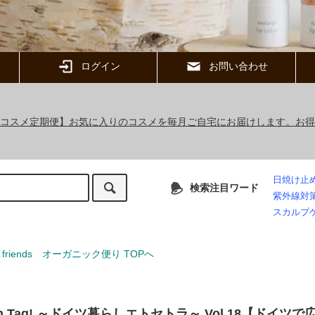
ログイン
お問い合わせ
ックコスメ定期便】お気に入りのコスメを毎月ご自宅にお届けします。お
日焼け止
検索注目ワード
紫外線対
スカルプ
＆friends オーガニック便り TOPへ
nen Tag! ～ドイツ暮らしエトセトラ～ Vol.18【