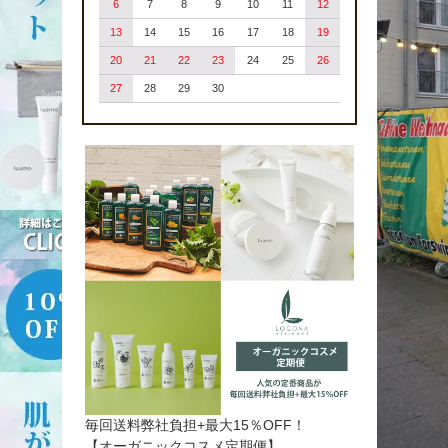
6
7
8
9
10
11
12
13
14
15
16
17
18
19
20
21
22
23
24
25
26
27
28
29
30
毎回送料弊社負担+最大15％OFF！
【オーガニックコスメ定期便】