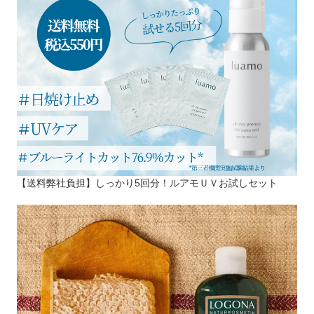
【送料弊社負担】しっかり5回分！ルアモＵＶお試しセット