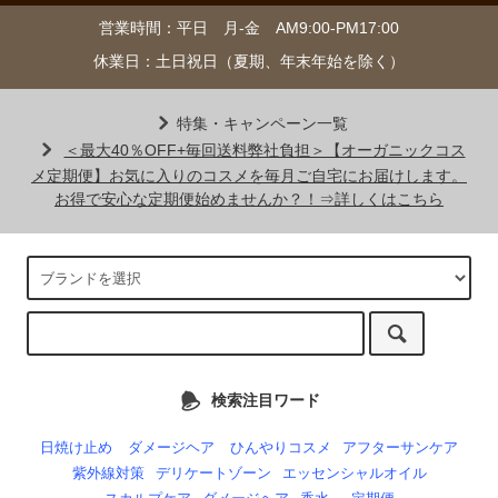
営業時間：平日 月-金 AM9:00-PM17:00
休業日：土日祝日（夏期、年末年始を除く）
特集・キャンペーン一覧
＜最大40％OFF+毎回送料弊社負担＞【オーガニックコス
メ定期便】お気に入りのコスメを毎月ご自宅にお届けします。
お得で安心な定期便始めませんか？！⇒詳しくはこちら
検索注目ワード
日焼け止め
ダメージヘア
ひんやりコスメ
アフターサンケア
紫外線対策
デリケートゾーン
エッセンシャルオイル