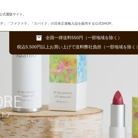
公式通販サイト。
デ」「ファファラ」「スパイク」の日本正規輸入品を販売する公式SHOP。
全国一律送料550円（一部地域を除く）
税込5,500円以上お買い上げで送料弊社負担（一部地域を除く