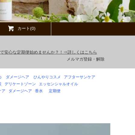
カート(0)
得で安心な定期便始めませんか？！⇒詳しくはこちら
メルマガ登録・解除
め
ダメージヘア
ひんやりコスメ
アフターサンケア
策
デリケートゾーン
エッセンシャルオイル
ケア
ダメージヘア
香水
定期便