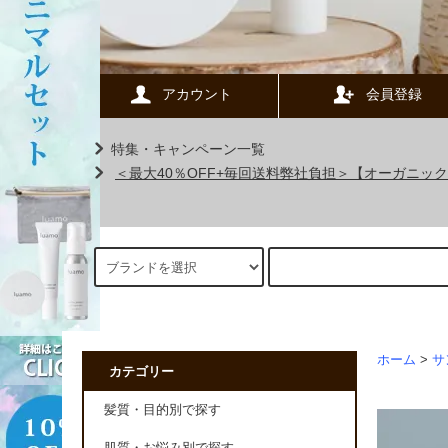
アカウント
会員登録
特集・キャンペーン一覧
＜最大40％OFF+毎回送料弊社負担＞【オーガニ
ホーム
>
サ
カテゴリー
髪質・目的別で探す