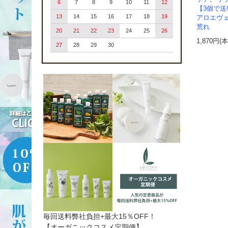
6
7
8
9
10
11
12
【3個で
13
14
15
16
17
18
19
アロエヴェ
荒れ
20
21
22
23
24
25
26
1,870円(
27
28
29
30
毎回送料弊社負担+最大15％OFF！
【オーガニックコスメ定期便】