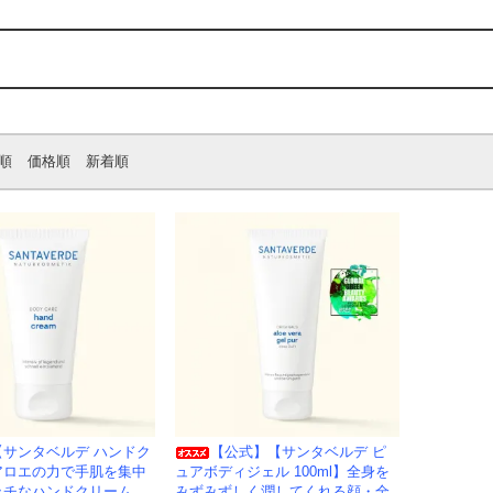
順
価格順
新着順
【サンタベルデ ハンドク
【公式】【サンタベルデ ピ
アロエの力で手肌を集中
ュアボディジェル 100ml】全身を
ッチなハンドクリーム。
みずみずしく潤してくれる顔・全