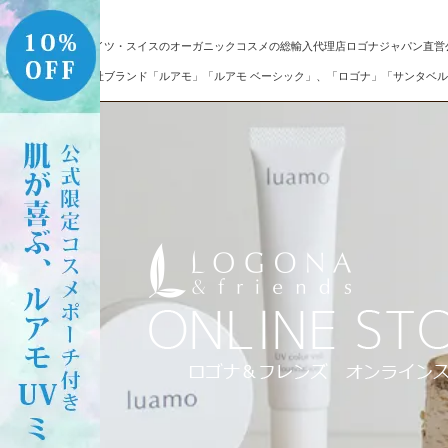
ドイツ・スイスのオーガニックコスメの総輸入代理店ロゴナジャパン直営
自社ブランド「ルアモ」「ルアモ ベーシック」、「ロゴナ」「サンタベル