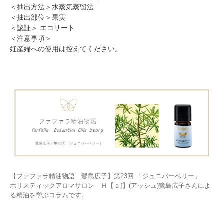
＜抽出方法＞水蒸気蒸留法
＜抽出部位＞果実
＜認証＞ エコサート
＜注意事項＞
妊産婦への使用は控えてください。
【ファファラ精油物語 鷺島広子】第23回 「ジュニパーベリー」
ホリスティックアロマサロン Ｈ【ａ∫】(アッシュ)鷺島広子さんによ
る精油を学ぶコラムです。