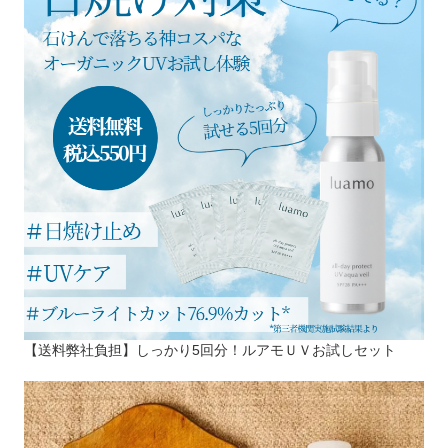
【送料弊社負担】しっかり5回分！ルアモＵＶお試しセット