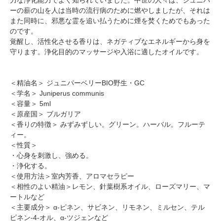
ーの薪の山を人は当時の流行病のために燃やしましたが、それは
また同時に、邪悪な霊を追い払うために煙を焚くためでもあった
のです。
覚醒し、活性化させる香りは、ネガティブなエネルギーから身を
守ります。浄化目的のマッサージや入浴に適したオイルです。
＜精油名＞ ジュニパーベリーBIO野生・GC
＜学名＞ Juniperus communis
＜容量＞ 5ml
＜原産国＞ ブルガリア
＜香りの特徴＞ みずみずしい。グリーン。ハーバル。フルーテ
ィー。
＜性質＞
・心身を刺激し、強める。
・浄化する。
＜使用方法＞室内芳香、アロマセラピー
＜相性のよい精油＞レモン、針葉樹系オイル、ローズマリー、マ
ートルなど
＜主要成分＞ α-ピネン、サビネン、リモネン、ミルセン、テル
ピネン-4-オル、α-ツジェンなど