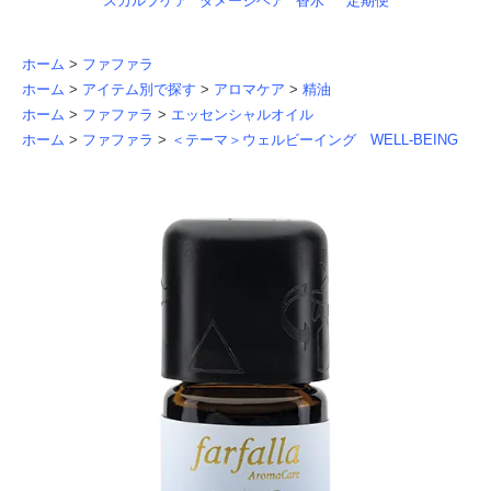
スカルプケア
ダメージヘア
香水
定期便
ホーム
>
ファファラ
ホーム
>
アイテム別で探す
>
アロマケア
>
精油
ホーム
>
ファファラ
>
エッセンシャルオイル
ホーム
>
ファファラ
>
＜テーマ＞ウェルビーイング WELL-BEING