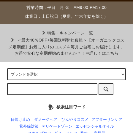
営業時間：平日 月-金 AM9:00-PM17:00
休業日：土日祝日（夏期、年末年始を除く）
特集・キャンペーン一覧
＜最大40％OFF+毎回送料弊社負担＞【オーガニックコス
メ定期便】お気に入りのコスメを毎月ご自宅にお届けします。
お得で安心な定期便始めませんか？！⇒詳しくはこちら
検索注目ワード
日焼け止め
ダメージヘア
ひんやりコスメ
アフターサンケア
紫外線対策
デリケートゾーン
エッセンシャルオイル