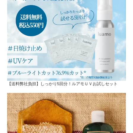
【送料弊社負担】しっかり5回分！ルアモＵＶお試しセット