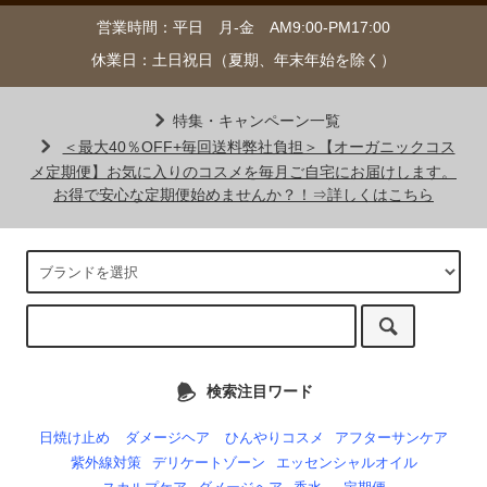
営業時間：平日 月-金 AM9:00-PM17:00
休業日：土日祝日（夏期、年末年始を除く）
特集・キャンペーン一覧
＜最大40％OFF+毎回送料弊社負担＞【オーガニックコス
メ定期便】お気に入りのコスメを毎月ご自宅にお届けします。
お得で安心な定期便始めませんか？！⇒詳しくはこちら
検索注目ワード
日焼け止め
ダメージヘア
ひんやりコスメ
アフターサンケア
紫外線対策
デリケートゾーン
エッセンシャルオイル