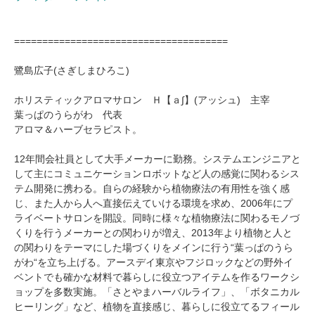
======================================
鷺島広子(さぎしまひろこ)
ホリスティックアロマサロン Ｈ【ａ∫】(アッシュ) 主宰
葉っぱのうらがわ 代表
アロマ＆ハーブセラピスト。
12年間会社員として大手メーカーに勤務。システムエンジニアと
して主にコミュニケーションロボットなど人の感覚に関わるシス
テム開発に携わる。自らの経験から植物療法の有用性を強く感
じ、また人から人へ直接伝えていける環境を求め、2006年にプ
ライベートサロンを開設。同時に様々な植物療法に関わるモノづ
くりを行うメーカーとの関わりが増え、2013年より植物と人と
の関わりをテーマにした場づくりをメインに行う“葉っぱのうら
がわ“を立ち上げる。アースデイ東京やフジロックなどの野外イ
ベントでも確かな材料で暮らしに役立つアイテムを作るワークシ
ョップを多数実施。「さとやまハーバルライフ」、「ボタニカル
ヒーリング」など、植物を直接感じ、暮らしに役立てるフィール