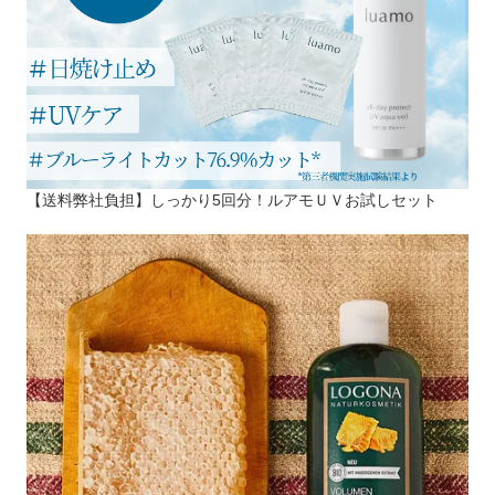
【送料弊社負担】しっかり5回分！ルアモＵＶお試しセット