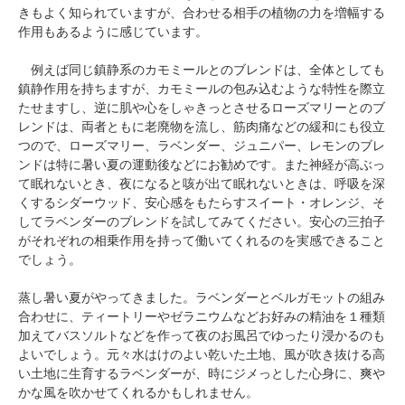
きもよく知られていますが、合わせる相手の植物の力を増幅する
作用もあるように感じています。
例えば同じ鎮静系のカモミールとのブレンドは、全体としても
鎮静作用を持ちますが、カモミールの包み込むような特性を際立
たせますし、逆に肌や心をしゃきっとさせるローズマリーとのブ
レンドは、両者ともに老廃物を流し、筋肉痛などの緩和にも役立
つので、ローズマリー、ラベンダー、ジュニパー、レモンのブレ
ンドは特に暑い夏の運動後などにお勧めです。また神経が高ぶっ
て眠れないとき、夜になると咳が出て眠れないときは、呼吸を深
くするシダーウッド、安心感をもたらすスイート・オレンジ、そ
してラベンダーのブレンドを試してみてください。安心の三拍子
がそれぞれの相乗作用を持って働いてくれるのを実感できること
でしょう。
蒸し暑い夏がやってきました。ラベンダーとベルガモットの組み
合わせに、ティートリーやゼラニウムなどお好みの精油を１種類
加えてバスソルトなどを作って夜のお風呂でゆったり浸かるのも
よいでしょう。元々水はけのよい乾いた土地、風が吹き抜ける高
い土地に生育するラベンダーが、時にジメっとした心身に、爽や
かな風を吹かせてくれるかもしれません。