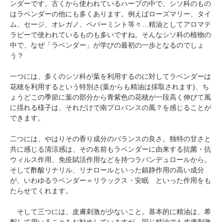
ンダーです。古くから使われているハーブの中で、シソ科のもの
はラベンダーの他にも多くあります。例えばローズマリー、タイ
ム、セージ、オレガノ、ペパーミント等々…精油としてアロマテ
ラピーで使われているものも多いですね。そんなシソ科の植物の
中で、なぜ「ラベンダー」が学びの最初の一歩となるのでしょ
う？
一つには、多くのシソ科が葉を利用するのに対してラベンダーは
花穂を利用するという特別さ(葉からも精油は採取されます)、ち
ょうどこの季節に葉の部分から青紫色の花穂が一段高く伸びて風
に揺れる様子は、それだけで南プロバンスの風？を感じることが
できます。
二つには、やはりその香り成分のバランスの良さ。独特の甘さと
共に感じる清涼感は、その名前もラベンダーに由来する抗菌・抗
ウィルス作用、免疫賦活作用などを持つラバンデュロールから。
そして酢酸リナリル、リナロールといった鎮静作用の高い成分
が、いわゆるラベンダー＝リラックス・安眠 といった作用をも
たらせてくれます。
そして三つには、皮膚刺激が少ないこと。基本的に精油は、希