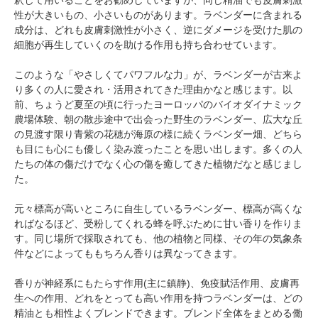
釈して用いることをお勧めしていますが、同じ精油でも皮膚刺激
性が大きいもの、小さいものがあります。ラベンダーに含まれる
成分は、どれも皮膚刺激性が小さく、逆にダメージを受けた肌の
細胞が再生していくのを助ける作用も持ち合わせています。
このような「やさしくてパワフルな力」が、ラベンダーが古来よ
り多くの人に愛され・活用されてきた理由かなと感じます。以
前、ちょうど夏至の頃に行ったヨーロッパのバイオダイナミック
農場体験、朝の散歩途中で出会った野生のラベンダー、広大な丘
の見渡す限り青紫の花穂が海原の様に続くラベンダー畑、どちら
も目にも心にも優しく染み渡ったことを思い出します。多くの人
たちの体の傷だけでなく心の傷を癒してきた植物だなと感じまし
た。
元々標高が高いところに自生しているラベンダー、標高が高くな
ればなるほど、受粉してくれる蜂を呼ぶために甘い香りを作りま
す。同じ場所で採取されても、他の植物と同様、その年の気象条
件などによってももちろん香りは異なってきます。
香りが神経系にもたらす作用(主に鎮静)、免疫賦活作用、皮膚再
生への作用、どれをとっても高い作用を持つラベンダーは、どの
精油とも相性よくブレンドできます。ブレンド全体をまとめる働