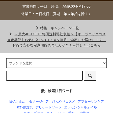
営業時間：平日 月-金 AM9:00-PM17:00
休業日：土日祝日（夏期、年末年始を除く）
特集・キャンペーン一覧
＜最大40％OFF+毎回送料弊社負担＞【オーガニックコス
メ定期便】お気に入りのコスメを毎月ご自宅にお届けします。
お得で安心な定期便始めませんか？！⇒詳しくはこちら
検索注目ワード
日焼け止め
ダメージヘア
ひんやりコスメ
アフターサンケア
紫外線対策
デリケートゾーン
エッセンシャルオイル