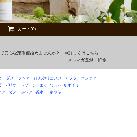
カート(0)
得で安心な定期便始めませんか？！⇒詳しくはこちら
メルマガ登録・解除
め
ダメージヘア
ひんやりコスメ
アフターサンケア
策
デリケートゾーン
エッセンシャルオイル
ケア
ダメージヘア
香水
定期便