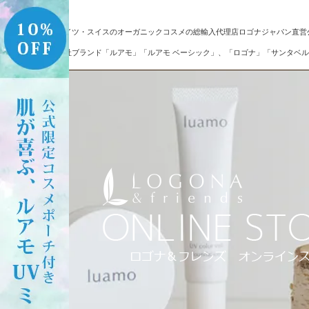
ドイツ・スイスのオーガニックコスメの総輸入代理店ロゴナジャパン直営
自社ブランド「ルアモ」「ルアモ ベーシック」、「ロゴナ」「サンタベル