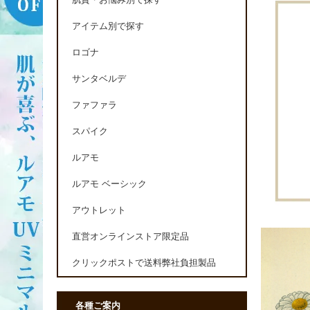
肌質・お悩み別で探す
アイテム別で探す
ロゴナ
サンタベルデ
ファファラ
スパイク
ルアモ
ルアモ ベーシック
アウトレット
直営オンラインストア限定品
クリックポストで送料弊社負担製品
各種ご案内