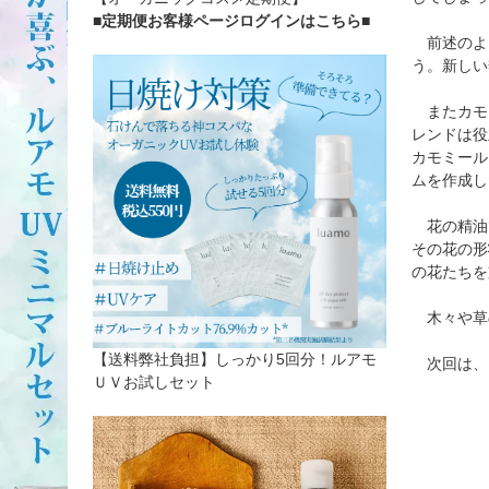
■定期便お客様ページログインはこちら
■
前述のよ
う。新しい
またカモ
レンドは役
カモミール
ムを作成し
花の精油
その花の形
の花たちを
木々や草
【送料弊社負担】しっかり5回分！ルアモ
次回は、
ＵＶお試しセット