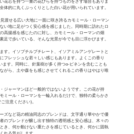
い花芯を持つ一重の花びらを持つものをさす場合もありま
全体的に丸くぷっくりとした白い花が用いられています。
で見渡せる広い大地に一面に咲き誇るカモミール・ローマン
ない地に足がつく安心感を感じました。同時期に訪れたロ
の高揚感を感じたのに対し、カモミール・ローマンの畑
素足で歩いている、そんな光景が今でも目に浮かびます。
ます。イソブチルブチレート、イソアミルアンゲレートと
にフレッシュな若々しい感じもあります。よくこの香り
います。同時に、針葉樹が多く持つα-ピネンを含むことも
ながら、土や森をも感じさせてくれるこの香りはやはり唯
・ジャーマンほど一般的ではないようです。この花が持
モミール・ローマンを一輪入れるだけで、独特の柔らかさ
ご注意ください)。
ーズなど花の精油同志のブレンドは、文字通り華やかで優
者のブレンドが醸し出す独特の透明感と安心感は、木々の
とき、何か動けない重たさを感じているとき、何かに固執
くれる気がします。