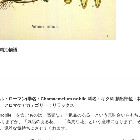
ラ精油物語
・ローマン(学名：Chamaemelum nobile 科名：キク科 抽出部位：花
 アロマケアカテゴリ―；リラックス
obile を含むものは「高貴な」「気品のある」という意味合いをもちます
s がありますが、「気品のある花」、「高貴な花」という意味になります
、優雅な気持ちにさせてくれます。