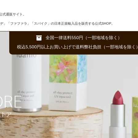
公式通販サイト。
デ」「ファファラ」「スパイク」の日本正規輸入品を販売する公式SHOP。
全国一律送料550円（一部地域を除く）
税込5,500円以上お買い上げで送料弊社負担（一部地域を除く