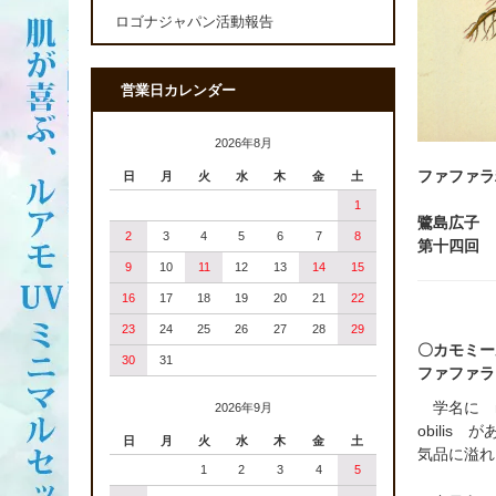
ロゴナジャパン活動報告
営業日カレンダー
2026年8月
ファ
ファ
日
月
火
水
木
金
土
1
鷺島広子
2
3
4
5
6
7
8
第十四回
9
10
11
12
13
14
15
16
17
18
19
20
21
22
23
24
25
26
27
28
29
〇カモミール
30
31
ファファラ
学名に n
2026年9月
obili
日
月
火
水
木
金
土
気品に溢れ
1
2
3
4
5