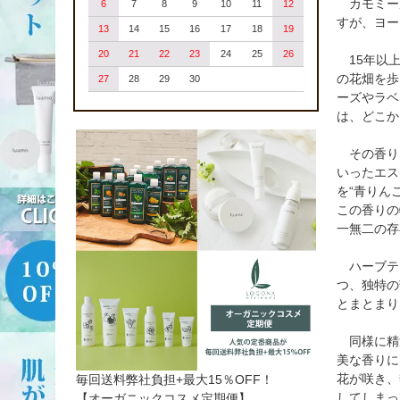
カモミー
6
7
8
9
10
11
12
すが、ヨー
13
14
15
16
17
18
19
20
21
22
23
24
25
26
15年以上
の花畑を歩
27
28
29
30
ーズやラベ
は、どこか
その香り
いったエス
を“青りん
この香りの
一無二の存
ハーブテ
つ、独特の
とまとまり
同様に精
美な香りに
花が咲き、
毎回送料弊社負担+最大15％OFF！
してしまっ
【オーガニックコスメ定期便】