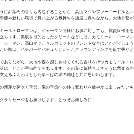
うに針葉樹の香りも内包することから、高山マツやファーニードルとい
季節や新しい環境で舞い上がる気持ちを適度に保ちながら、大地と繋が
ミール・ローマンは、ジャーマン同様にお肌に対しても、抗炎症作用を
立ちます。美肌を目的としたクリームなどには、カモミール・ローマン
・ローマン、高山マツ、ベルガモットのブレンドなどはいかがでしょう
たい際は、ベチバーやパチュリといったグラウンディングを促す香りと
でありながら、大地や森を感じさせてくれる香りを持つカモミール・ロ
状は、どこか宇宙的でもあります。その花に気持ちよさそうに留まる小
支えるふんわりとした葉っぱの緑の絨毯と共に思い出します。
の新芽が芽吹く季節、陽の季節への移り変わりを健やかに楽しみたいも
クラリセージをお届けします。どうぞお楽しみに！