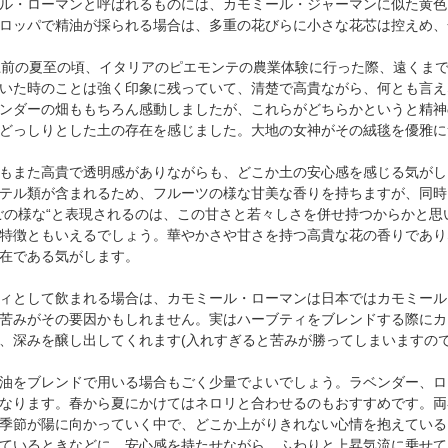
ル・ローマンと呼ばれるものには、カモミール・ジャーマンに似た黄色
ロッパで精油が採られる場合は、多重の花びらに小さな花芯は控えめ、
前の夏至の頃、イタリアのピエモンテの農業体験に行った際、遠くま
いた時のことは強く印象に残っていて、清楚で高貴ながら、何とも言え
ンダーの畑ももちろん感動しましたが、これらがどちらかというと精神
どっしりとした土の存在を感じました。大地の女神がその絨毯を優雅に
もまた高貴で透明感がありながらも、どこか土の安心感を感じる気がし
テル類が含まれるため、フルーツの様な甘美な香りを持ちますが、同時
ごの様な“と表現されるのは、この甘さと若々しさを併せ持つからかと思
特徴ともいえるでしょう。華やかさや甘さを持つ高貴な花の香りであり
在である気がします。
ィとして飲まれる場合は、カモミール・ローマンは日本ではカモミール
苦みがその要因かもしれません。実はハーブティをブレンドする際にカ
、深みを醸し出してくれます(入れすぎると苦みが勝ってしまいますので
油をブレンドで用いる場合もごく少量でよいでしょう。ラベンダー、ロ
なります。春から夏にかけてはネロリと合わせるのもおすすめです。両
季節が陽に向かっていく中で、どこか上がりきれない心情を抱えている
ているときなどに、安心感を持たせながら、ふわりと上昇気流に乗せて